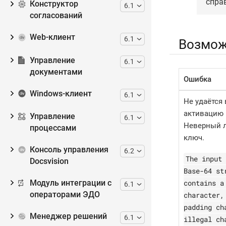
спра
Конструктор
6.1
согласований
Web-клиент
6.1
Возмож
Управление
6.1
документами
Ошибка
Windows-клиент
6.1
Не удаётся
активацию 
Управление
6.1
Неверный 
процессами
ключ.
Консоль управления
6.2
The input 
Docsvision
Base-64 st
contains a
Модуль интеграции с
6.1
операторами ЭДО
character,
padding ch
Менеджер решений
6.1
illegal ch