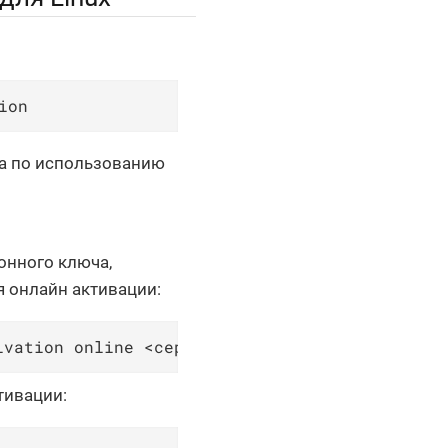
ion
ка по использованию
онного ключа,
я онлайн активации:
ivation online <серийный-номер-продукта>
тивации: