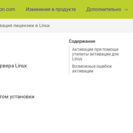
ion.com
Изменения в продукте
Дополнительно
вация лицензии в Linux
Содержание
Активация при помощи
утилиты активации для
Linux
рвера Linux
Возможные ошибки
активации
том установки