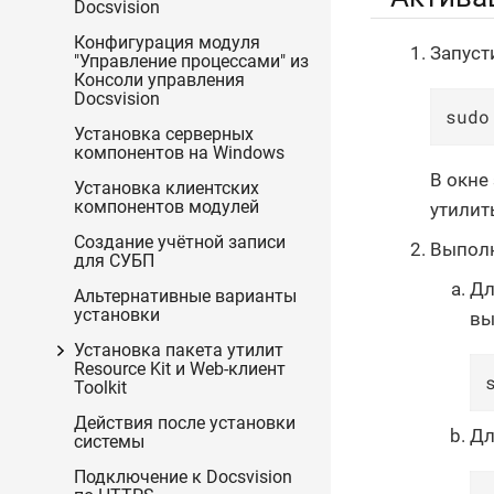
Docsvision
Конфигурация модуля
Запуст
"Управление процессами" из
Консоли управления
Docsvision
sudo
Установка серверных
компонентов на Windows
В окне
Установка клиентских
компонентов модулей
утилит
Создание учётной записи
Выполн
для СУБП
Дл
Альтернативные варианты
установки
вы
Установка пакета утилит
Resource Kit и Web-клиент
Toolkit
Действия после установки
Дл
системы
Подключение к Docsvision