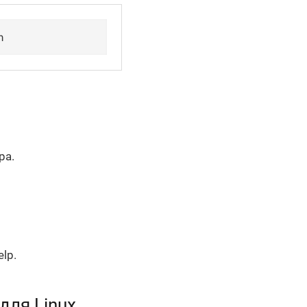
n
ра.
lp.
для Linux