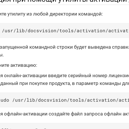
ите утилиту из любой директории командой:
 /usr/lib/docsvision/tools/activation/activat
 запущенной командной строки будет выведена справ
ы.
ите активацию:
я онлайн-активации введите серийный номер лицензи
данный при покупке продукта, в параметр команды дл
sudo /usr/lib/docsvision/tools/activation/act
я офлайн-активации создайте файл запроса офлайн ак