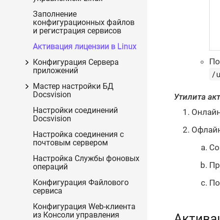
Заполнение
конфигурационных файлов
и регистрация сервисов
Активация лицензии в Linux
По
Конфигурация Сервера
приложений
/
Мастер настройки БД
Docsvision
Утилита ак
Настройки соединений
Онлайн
Docsvision
Офлайн
Настройка соединения с
почтовым сервером
Со
Настройка Службы фоновых
Пр
операций
По
Конфигурация Файлового
сервиса
Конфигурация Web-клиента
из Консоли управления
Актива