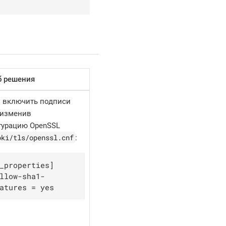
б решения
 включить подписи
 изменив
гурацию OpenSSL
pki/tls/openssl.cnf
:
_properties]

llow-sha1-
atures = yes