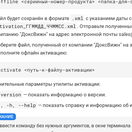
offline <серийный-номер-продукта> <папка-для-
.xml
йл будет сохранён в формате
с указанием даты 
tivation_ГГММДД_ЧЧММСС.xml
. Отправьте полученны
мпанию "ДоксВижн" на адрес электронной почты
sales
берите файл, полученный от компании "ДоксВижн" на 
полните офлайн активацию:
activate <путь-к-файлу-активации>
ительные параметры утилиты активации:
-version
— показать информацию о версии.
?, -h, --help
— показать справку и информацию об 
 ввести команду без нужных аргументов, в окне терминала