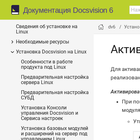
Установка системы на
Документация Docsvision 6
dv6
Linux
Сведения об установке на
dv6
Устано
Linux
Необходимые ресурсы
Актив
Установка Docsvision на Linux
Особенности в работе
продукта под Linux
Для актива
реализован
Предварительная настройка
сервера Linux
Активирова
Предварительная настройка
СУБД
При по
Установка Консоли
модуля
управления Docsvision и
Сервиса настроек
Ут
Установка базовых модулей
и расширений на сервер под
управлением Linux