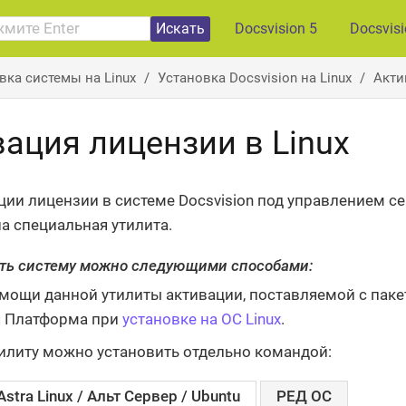
Искать
Docsvision 5
Docsvis
вка системы на Linux
Установка Docsvision на Linux
Акти
ация лицензии в Linux
ции лицензии в системе Docsvision под управлением се
а специальная утилита.
ть систему можно следующими способами:
мощи данной утилиты активации, поставляемой с паке
 Платформа при
установке на ОС Linux
.
илиту можно установить отдельно командой:
Astra Linux / Альт Сервер / Ubuntu
РЕД ОС