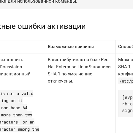
вка для использованной команды.
ные ошибки активации
Возможные причины
Спосо
 выполнить
В дистрибутивах на базе Red
Можно
Docsvision.
Hat Enterprise Linux 9 подписи
SHA-1,
лицензионный
SHA-1 по умолчанию
конфи
/etc/
отключены.
is not a valid
[evp
ring as it
rh-a
 non-base 64
sign
 more than two
aracters, or an
aracter among the