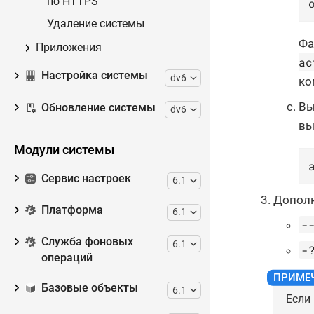
по HTTPS
Удаление системы
Фа
Приложения
ac
Настройка системы
dv6
ко
Вы
Обновление системы
dv6
вы
Модули системы
Сервис настроек
6.1
Дополн
Платформа
6.1
-
Служба фоновых
6.1
-
операций
Базовые объекты
6.1
Если