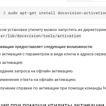
$
 sudo apt-get install docsvision-activatio
сле установки утилиту можно запустить из директории
usr/lib/docsvision/tools/activation
тивации предоставляет следующие возможности:
 активация с параметром в виде ключа и адреса серве
 активация:
здание запроса на офлайн активацию.
именение ответа на офлайн активацию.
лучение справки по активации при помощи команды he
ция при помощи утилиты активации 