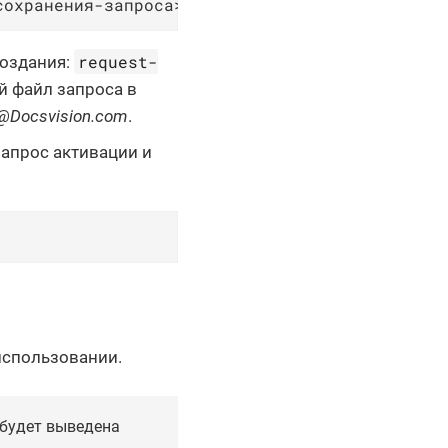
сохранения-запроса>
request-
создания:
й файл запроса в
@Docsvision.com
.
запрос активации и
использовании.
 будет выведена