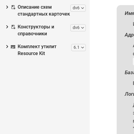
Описание схем
dv6
Имя
стандартных карточек
Конструкторы и
dv6
справочники
Адр
Комплект утилит
6.1
Resource Kit
Баз
Лог