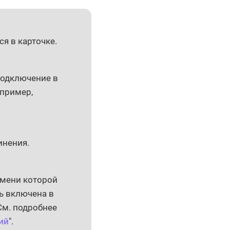
я в карточке.
подключение в
апример,
инения.
имени которой
ь включена в
См. подробнее
ий
".