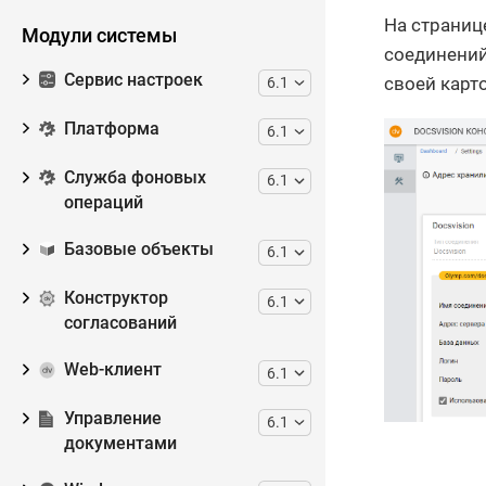
На страниц
Модули системы
соединений
Сервис настроек
своей карт
6.1
Платформа
6.1
Служба фоновых
6.1
операций
Базовые объекты
6.1
Конструктор
6.1
согласований
Web-клиент
6.1
Управление
6.1
документами