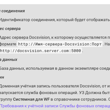
 соединения
Идентификатор соединения, который будет отображатьс
ес сервера
Адрес сервера Docsvision, к которому осуществляется 
http://Имя-сервера-Docsvision:Порт
формате
. Н
http://docsvision.server.com:5000
.
а данных
База данных, используемая в данном экземпляре соед
ин
Доменная учётная запись пользователя Docsvision, от 
запускается служба фоновых операций. УЗ Должна быт
группу
Системная для WF
в справочнике сотрудников. 
"
Требования к учётной записи Службы фоновых операц