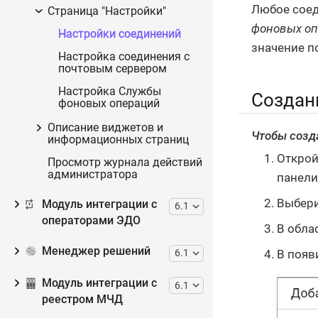
Любое сое
Страница "Настройки"
фоновых о
Настройки соединений
значение п
Настройка соединения с
почтовым сервером
Настройка Службы
Создан
фоновых операций
Описание виджетов и
Чтобы созда
информационных страниц
Открой
Просмотр журнала действий
администратора
панели
Выбери
Модуль интеграции с
6.1
операторами ЭДО
В обла
Менеджер решений
В появ
6.1
Модуль интеграции с
6.1
реестром МЧД