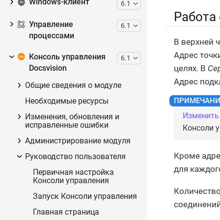
Windows-клиент
6.1
Работа
Управление
6.1
процессами
В верхней 
Адрес точк
Консоль управления
6.1
целях. В
Се
Docsvision
Адрес подк
Общие сведения о модуле
Необходимые ресурсы
Изменить
Изменения, обновления и
исправленные ошибки
Консоли у
Администрирование модуля
Кроме адре
Руководство пользователя
для каждог
Первичная настройка
Консоли управления
Количество
Запуск Консоли управления
соединений
Главная страница