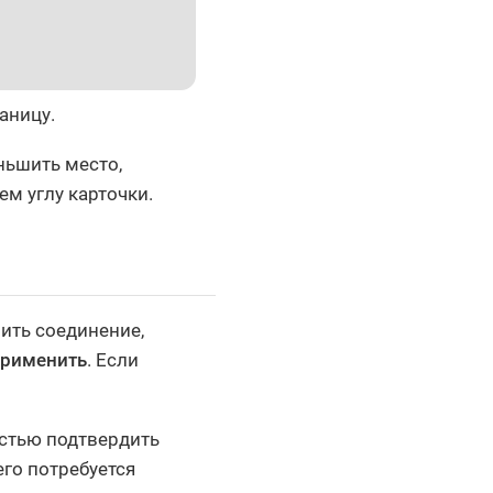
аницу.
ньшить место,
м углу карточки.
ить соединение,
рименить
. Если
остью подтвердить
его потребуется