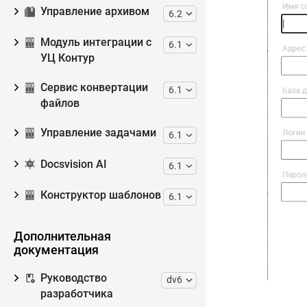
Управление архивом
6.2
Модуль интеграции с
6.1
УЦ Контур
Сервис конвертации
6.1
файлов
Управление задачами
6.1
Docsvision AI
6.1
Конструктор шаблонов
6.1
Дополнительная
документация
Руководство
dv6
разработчика