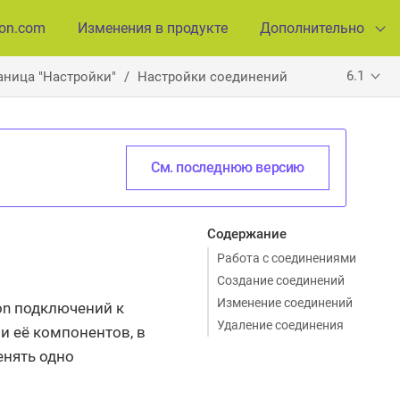
ion.com
Изменения в продукте
Дополнительно
6.1
аница "Настройки"
Настройки соединений
См. последнюю версию
Содержание
Работа с соединениями
Создание соединений
Изменение соединений
on подключений к
Удаление соединения
и её компонентов, в
енять одно