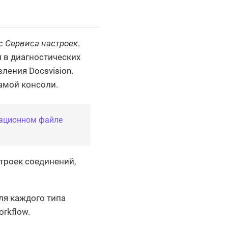
ес
Сервиса настроек
.
 в диагностических
ления Docsvision.
самой консоли.
ационном файле
троек соединений,
ля каждого типа
rkflow.