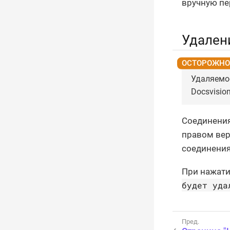
вручную пе
Удален
Удаляемое
Docsvision
Соединения
правом вер
соединения
При нажати
будет уда