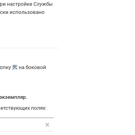
 при настройке
Службы
ески использовано
нопку
на боковой
 экземпляр
.
етствующих полях: