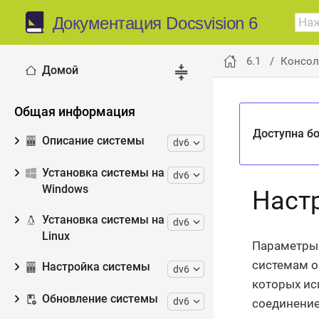
Документация Docsvision 6
6.1
Консол
Домой
Общая информация
Доступна бо
Описание системы
dv6
Установка системы на
dv6
Windows
Наст
Установка системы на
dv6
Linux
Параметры 
системам о
Настройка системы
dv6
которых ис
Обновление системы
dv6
соединение