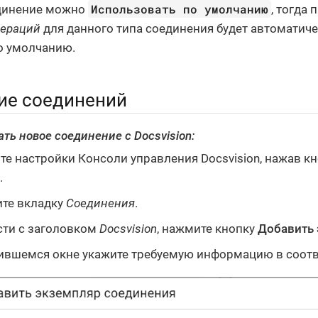
Использовать по умолчанию
динение можно
, тогда
пераций
для данного типа соединения будет автоматич
о умолчанию.
ие соединений
ть новое соединение с Docsvision:
те настройки Консоли управления Docsvision, нажав к
.
те вкладку
Соединения
.
сти с заголовком
Docsvision
, нажмите кнопку
Добавить
ившемся окне укажите требуемую информацию в соотв