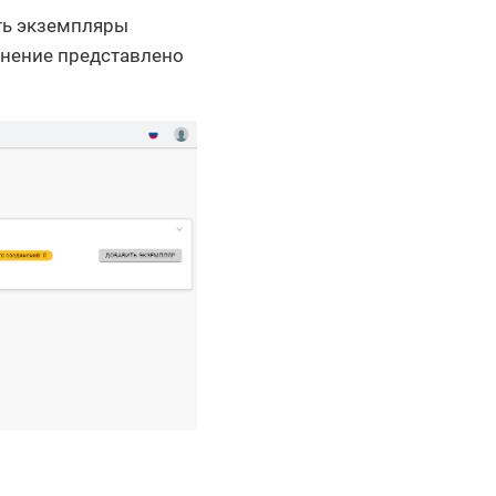
ть экземпляры
инение представлено