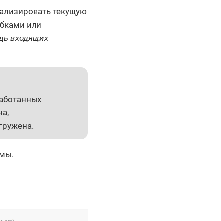
нализировать текущую
ибками или
дь входящих
работанных
на,
гружена.
емы.