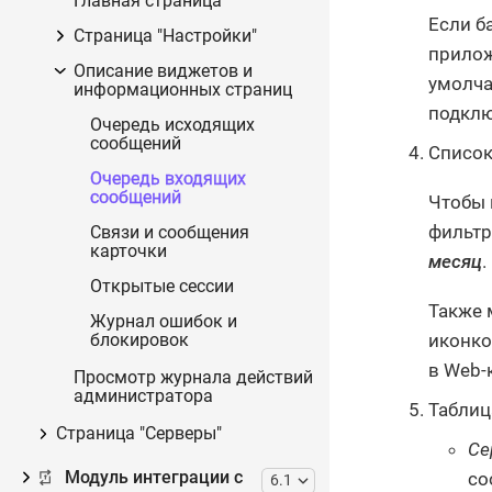
Главная страница
Если б
Страница "Настройки"
прилож
Описание виджетов и
умолча
информационных страниц
подклю
Очередь исходящих
сообщений
Список
Очередь входящих
сообщений
Чтобы 
фильтр
Связи и сообщения
карточки
месяц
.
Открытые сессии
Также 
Журнал ошибок и
иконко
блокировок
в Web-
Просмотр журнала действий
администратора
Таблиц
Страница "Серверы"
Се
со
Модуль интеграции с
6.1