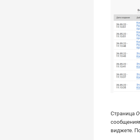
Страница
О
сообщениям
виджете. П