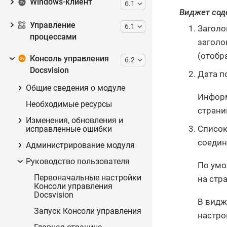
Windows-клиент
6.1
Виджет сод
Управление
6.1
Заголо
процессами
заголо
(отобр
Консоль управления
6.2
Docsvision
Дата п
Общие сведения о модуле
Информ
Необходимые ресурсы
страни
Изменения, обновления и
Список
исправленные ошибки
соедин
Администрирование модуля
Руководство пользователя
По умо
Первоначальные настройки
на стра
Консоли управления
Docsvision
В видж
Запуск Консоли управления
настро