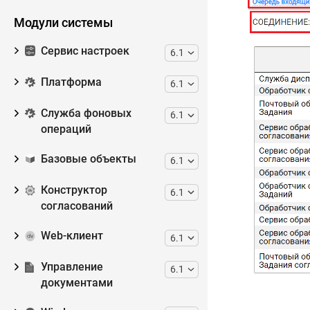
Модули системы
Сервис настроек
6.1
Платформа
6.1
Служба фоновых
6.1
операций
Базовые объекты
6.1
Конструктор
6.1
согласований
Web-клиент
6.1
Управление
6.1
документами