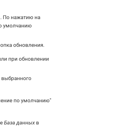
. По нажатию на
по умолчанию
опка обновления.
ли при обновлении
з выбранного
нение по умолчанию"
ле
База данных
в