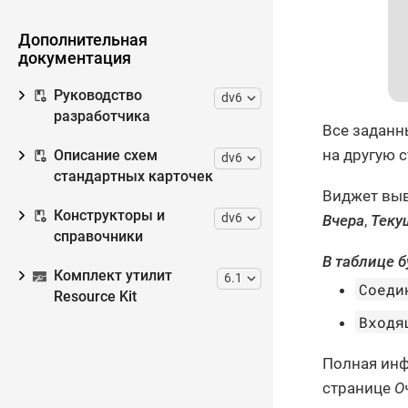
Дополнительная
документация
Руководство
dv6
разработчика
Все заданн
на другую с
Описание схем
dv6
стандартных карточек
Виджет выв
Конструкторы и
dv6
Вчера
,
Теку
справочники
В таблице 
Комплект утилит
6.1
Соеди
Resource Kit
Входя
Полная инф
странице
О