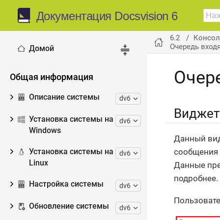
Документация Docsvision 6
6.2
Консол
Очередь вход
Домой
Очер
Общая информация
Описание системы
dv6
Виджет
Установка системы на
dv6
Windows
Данный вид
сообщения 
Установка системы на
dv6
Linux
Данные пре
подробнее.
Настройка системы
dv6
Пользовате
Обновление системы
dv6