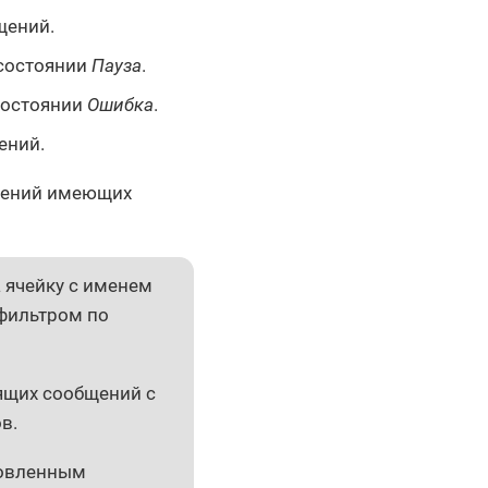
щений.
 состоянии
Пауза
.
состоянии
Ошибка
.
ений.
бщений имеющих
 ячейку с именем
 фильтром по
дящих сообщений с
в.
новленным