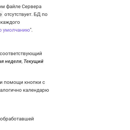
ном файле Сервера
e
отсутствует. БД по
 каждого
по умолчанию
".
 соответствующий
ая неделя
,
Текущий
ри помощи кнопки с
налогично календарю
 обработавшей