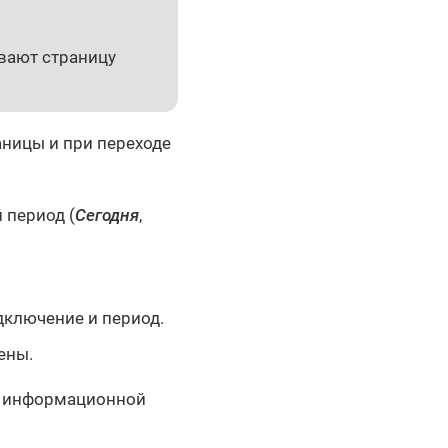
вают страницу
аницы и при переходе
 период (
Сегодня
,
одключение и период.
ены.
а информационной