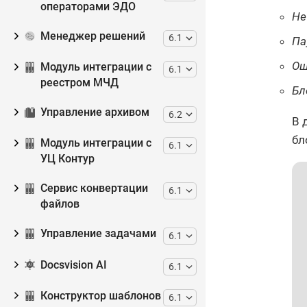
операторами ЭДО
Не
Менеджер решений
6.1
Па
Ош
Модуль интеграции с
6.1
реестром МЧД
Бл
Управление архивом
6.2
В 
бл
Модуль интеграции с
6.1
УЦ Контур
Сервис конвертации
6.1
файлов
Управление задачами
6.1
Docsvision AI
6.1
Конструктор шаблонов
6.1