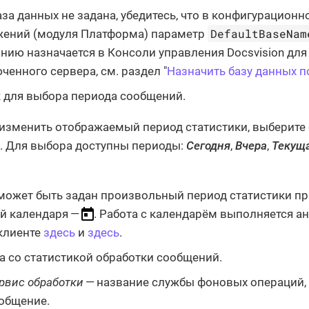
аза данных не задана, убедитесь, что в конфигурацион
DefaultBaseNam
ений (модуля Платформа) параметр
нию назначается в Консоли управления Docsvision для
ченного сервера, см. раздел "
Назначить базу данных 
 для выбора периода сообщений.
изменить отображаемый период статистики, выберите
. Для выбора доступны периоды:
Сегодня
,
Вчера
,
Текущ
может быть задан произвольный период статистики п
й календаря —
. Работа с календарём выполняется а
клиенте
здесь
и
здесь
.
а со статистикой обработки сообщений.
рвис обработки
— название службы фоновых операций,
общение.