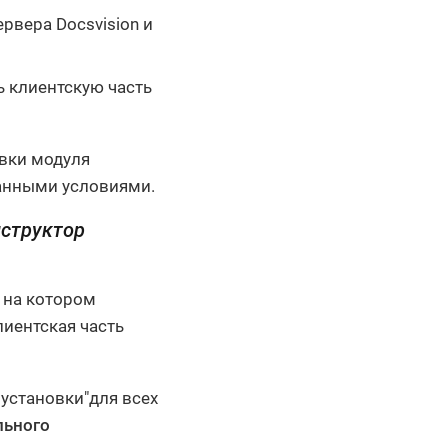
рвера Docsvision и
 клиентскую часть
овки модуля
данными условиями.
структор
, на котором
клиентская часть
установки"для всех
льного