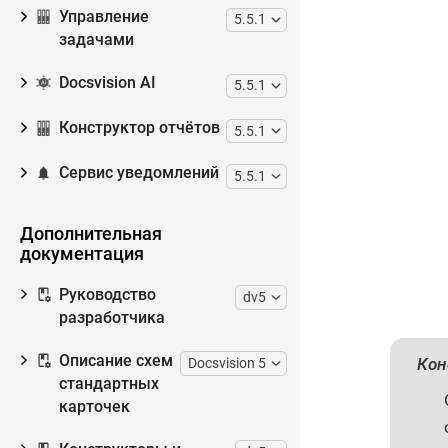
Управление
5.5.1
задачами
Docsvision AI
5.5.1
Конструктор отчётов
5.5.1
Сервис уведомлений
5.5.1
Дополнительная
документация
Руководство
dv5
разработчика
Описание схем
Кон
Docsvision 5
стандартных
карточек