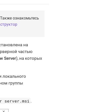
 Также ознакомьтесь
нструктор
становлена на
ерверной частью
w Server
), на которых
и локального
ном группы
r server.msi
.