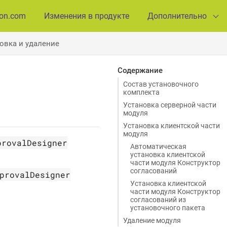
ion.com
Изменения в продукте
Дополнительно
овка и удаление
Содержание
Состав установочного
комплекта
Установка серверной части
модуля
Установка клиентской части
модуля
provalDesigner
Автоматическая
установка клиентской
части модуля Конструктор
согласований
provalDesigner
Установка клиентской
части модуля Конструктор
согласований из
установочного пакета
Удаление модуля