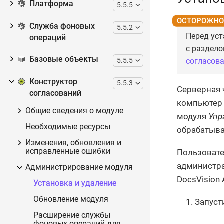
Платформа
5.5.5
Служба фоновых
5.5.2
Перед уст
операций
с раздело
Базовые объекты
согласова
5.5.5
Конструктор
5.5.3
Серверная 
согласований
компьютер 
Общие сведения о модуле
модуля
Упр
Необходимые ресурсы
обрабатыва
Изменения, обновления и
исправленные ошибки
Пользовате
администра
Администрирование модуля
DocsVision 
Установка и удаление
Обновление модуля
Запуст
Расширение службы
фоновых операций для