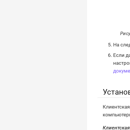
Рису
На сле
Если д
настро
докуме
Устано
Клиентская
компьютеры
Клиентская