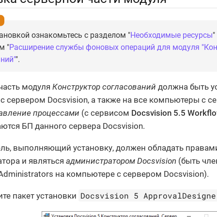
ановкой ознакомьтесь с разделом "
Необходимые ресурсы
"
м "
Расширение службы фоновых операций для модуля "Ко
ний"
".
часть модуля
Конструктор согласований
должна быть у
с сервером Docsvision, а также на все компьютеры с с
авление процессами
(с сервисом
Docsvision 5.5 Workflo
ются БП данного сервера Docsvision.
ль, выполняющий установку, должен обладать правам
тора и являться
администратором Docsvision
(быть чле
Administrators на компьютере с сервером Docsvision).
Docsvision 5 ApprovalDesigne
ите пакет установки