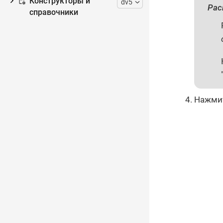
Конструкторы и
dv5
Рас
справочники
Нажмит