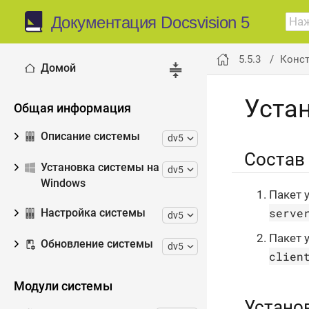
Документация Docsvision 5
5.5.3
Конст
Домой
Уста
Общая информация
Описание системы
dv5
Состав
Установка системы на
dv5
Windows
Пакет 
serve
Настройка системы
dv5
Пакет 
Обновление системы
dv5
clien
Модули системы
Устано