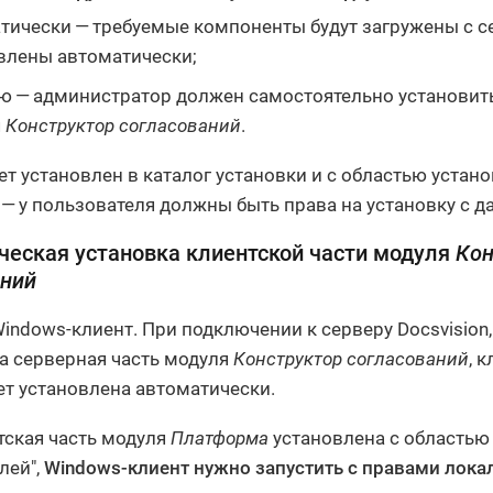
тически — требуемые компоненты будут загружены с се
влены автоматически;
ю — администратор должен самостоятельно установить
я
Конструктор согласований
.
ет установлен в каталог установки и с областью устан
— у пользователя должны быть права на установку с 
ческая установка клиентской части модуля
Кон
аний
Windows-клиент. При подключении к серверу Docsvision
а серверная часть модуля
Конструктор согласований
, 
ет установлена автоматически.
тская часть модуля
Платформа
установлена с областью 
лей",
Windows-клиент нужно запустить с правами лока