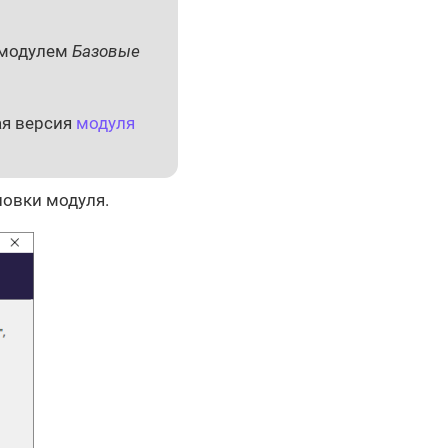
 модулем
Базовые
ая версия
модуля
новки модуля.