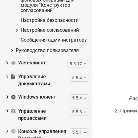
модуля "Конструктор
согласований"
Настройка безопасности
Настройка согласований
Сообщения администратору
Руководство пользователя
Web-клиент
5.5.17
Управление
5.5.4
документами
Windows-клиент
5.5.4
Рис
Примит
Управление
5.5.3
процессами
Консоль управления
5.5.1