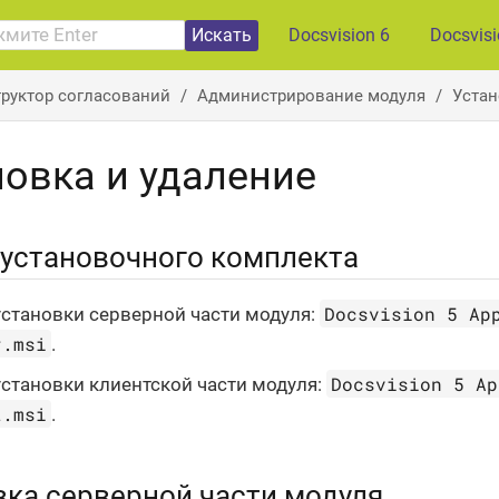
Искать
Docsvision 6
Docsvis
руктор согласований
Администрирование модуля
Устан
новка и удаление
 установочного комплекта
Docsvision 5 Ap
установки серверной части модуля:
r.msi
.
Docsvision 5 Ap
установки клиентской части модуля:
t.msi
.
вка серверной части модуля