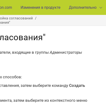
ion.com
Изменения в продукте
Дополнительно
ойка согласований
вания"
гласования"
атели, входящие в группы
Администраторы
 способов:
ставления, затем выберите команду
Создать
иента, затем выберите из контекстного меню