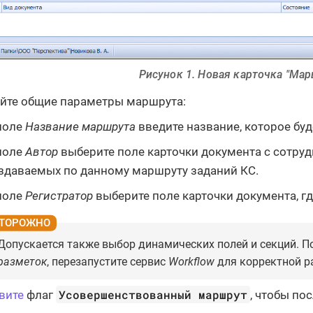
Рисунок 1. Новая карточка "Мар
йте общие параметры маршрута:
поле
Название маршрута
введите название, которое бу
поле
Автор
выберите поле карточки документа с сотруд
здаваемых по данному маршруту заданий КС.
поле
Регистратор
выберите поле карточки документа, гд
Допускается также выбор динамических полей и секций. П
разметок
, перезапустите сервис
Workflow
для корректной р
Усовершенствованный маршрут
вите
флаг
, чтобы по