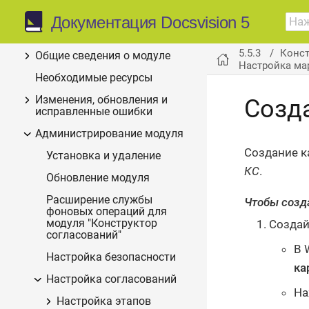
Конструктор
5.5.3
Документация Docsvision 5
согласований
5.5.3
Конст
Общие сведения о модуле
Настройка ма
Необходимые ресурсы
Изменения, обновления и
Созд
исправленные ошибки
Администрирование модуля
Создание к
Установка и удаление
КС
.
Обновление модуля
Расширение службы
Чтобы созд
фоновых операций для
Создай
модуля "Конструктор
согласований"
В 
Настройка безопасности
ка
Настройка согласований
На
Настройка этапов