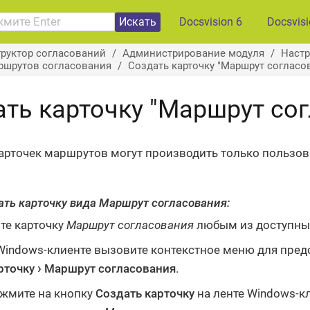
Искать
Docsvision 6
Docsvis
руктор согласований
Администрирование модуля
Настр
ршрутов согласования
Создать карточку "Маршрут согласо
ать карточку "Маршрут со
арточек маршрутов могут производить только пользов
ать карточку вида
Маршрут согласования
:
те карточку
Маршрут согласования
любым из доступных
Windows-клиенте вызовите контекстное меню для пред
рточку
Маршрут согласования
.
жмите на кнопку
Создать карточку
на ленте Windows-кл