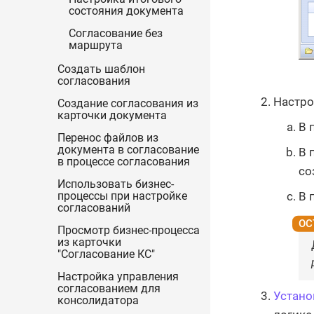
состояния документа
Согласование без
маршрута
Создать шаблон
согласования
Настро
Создание согласования из
карточки документа
В 
Перенос файлов из
документа в согласование
В 
в процессе согласования
со
Использовать бизнес-
В 
процессы при настройке
согласований
Просмотр бизнес-процесса
из карточки
"Согласование КС"
Настройка управления
согласованием для
Устано
консолидатора