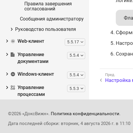
логике
Правила завершения
согласований
Фла
Сообщения администратору
Руководство пользователя
Сформ
Web-клиент
5.5.17
Настр
Сохран
Управление
5.5.4
документами
Windows-клиент
5.5.4
Настройка 
Управление
5.5.3
процессами
Консоль управления
5.5.1
©2026 «ДоксВижн».
Политика конфиденциальности
.
Docsvision
Дата последней сборки: вторник, 4 августа 2026 г. в 11:10
Модуль интеграции с
5.5.5