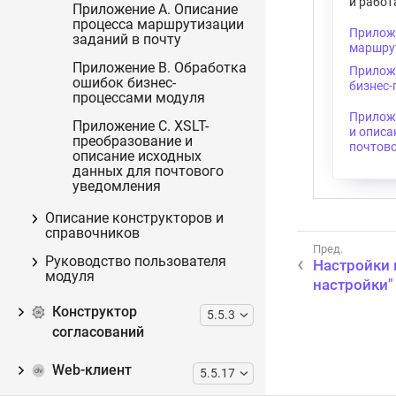
и работ
Приложение A. Описание
процесса маршрутизации
Приложе
заданий в почту
маршрут
Приложение B. Обработка
Прилож
ошибок бизнес-
бизнес-
процессами модуля
Приложе
Приложение С. XSLT-
и описа
преобразование и
почтов
описание исходных
данных для почтового
уведомления
Описание конструкторов и
справочников
Руководство пользователя
Настройки 
модуля
настройки"
Конструктор
5.5.3
согласований
Web-клиент
5.5.17