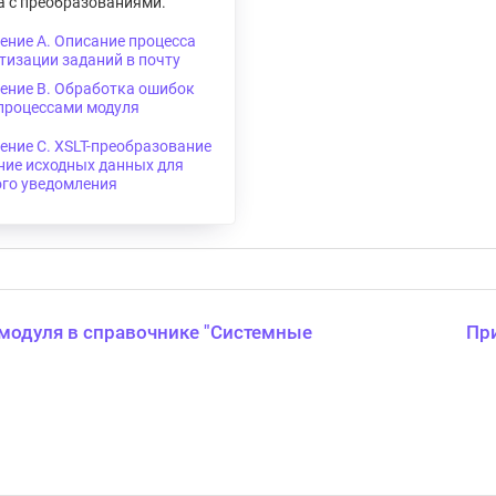
а с преобразованиями.
ние A. Описание процесса
изации заданий в почту
ение B. Обработка ошибок
процессами модуля
ние С. XSLT-преобразование
ние исходных данных для
ого уведомления
модуля в справочнике "Системные
Пр