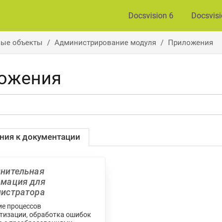
Docsvision 6
Docsvis
вые объекты
Администрирование модуля
Приложения
ожения
ния к документации
нительная
мация для
истратора
ие процессов
тизации, обработка ошибок