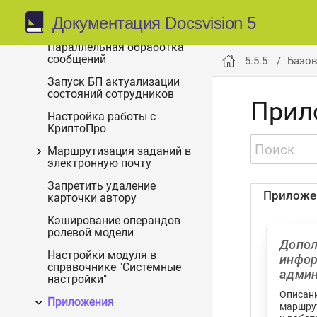
Расширение службы
фоновых операций для
Документация Docsvision 5
модуля "Базовые объекты"
Параллельная обработка
сообщений
5.5.5
Базо
Запуск БП актуализации
состояний сотрудников
Прил
Настройка работы с
КриптоПро
Маршрутизация заданий в
электронную почту
Запретить удаление
Приложе
карточки автору
Кэширование операндов
ролевой модели
Допол
Настройки модуля в
инфор
справочнике "Системные
админ
настройки"
Описан
Приложения
маршру