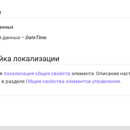
е
анных
я данных —
DateTime
.
йка локализации
ся
локализация общих свойств
элемента. Описание нас
 в разделе
Общие свойства элементов управления
.