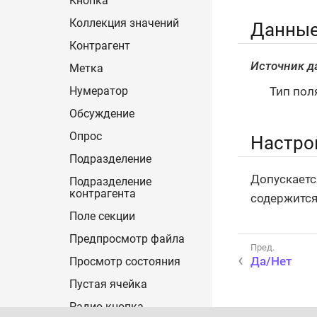
Кнопка
Коллекция значений
Данны
Контрагент
Источник д
Метка
Тип пол
Нумератор
Обсуждение
Опрос
Настро
Подразделение
Допускает
Подразделение
контрагента
содержится
Поле секции
Предпросмотр файла
Да/Нет
Просмотр состояния
Пустая ячейка
Радио кнопка