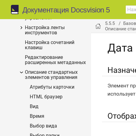
карточки
Документация Docsvision 5
Настройка элементов
управления
5.5.5
Базо
Настройка ленты
Описание ста
инструментов
Настройка сочетаний
Дата
клавиш
Редактирование
расширенных метаданных
Назнач
Описание стандартных
элементов управления
Элемент пр
Атрибуты карточки
использует
HTML браузер
Вид
Отобра
Время
Выбор вида
Выбор папки