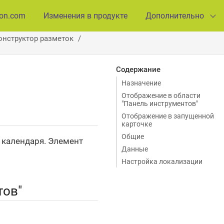
ion.com
Изменения в продукте
Дополнительно
онструктор разметок
Содержание
Назначение
Отображение в области
"Панель инструментов"
Отображение в запущенной
карточке
Общие
 календаря. Элемент
Данные
Настройка локализации
тов"