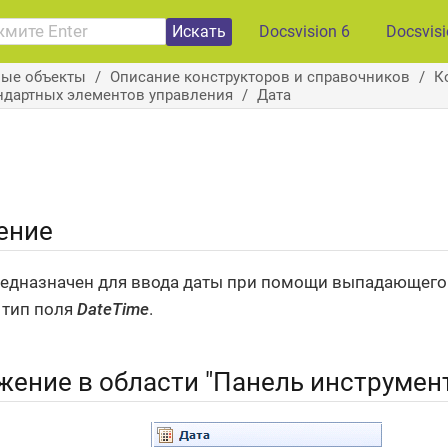
Искать
Docsvision 6
Docsvis
вые объекты
Описание конструкторов и справочников
К
ндартных элементов управления
Дата
ение
едназначен для ввода даты при помощи выпадающего
 тип поля
DateTime
.
жение в области "Панель инструмен