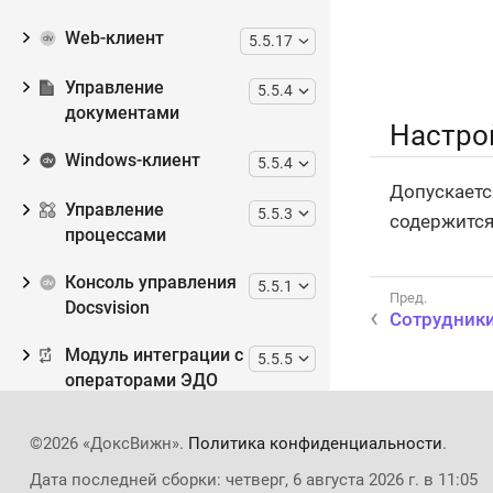
Web-клиент
5.5.17
Управление
5.5.4
документами
Настро
Windows-клиент
5.5.4
Допускает
Управление
5.5.3
содержится
процессами
Консоль управления
5.5.1
Docsvision
Сотрудник
Модуль интеграции с
5.5.5
операторами ЭДО
Модуль интеграции с
5.5.1
©2026 «ДоксВижн».
Политика конфиденциальности
.
реестром МЧД
Дата последней сборки: четверг, 6 августа 2026 г. в 11:05