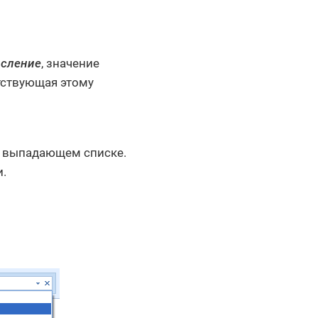
исление
, значение
тствующая этому
в выпадающем списке.
.