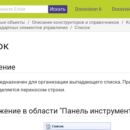
Искать
Docsvision 6
Docsvis
вые объекты
Описание конструкторов и справочников
К
ндартных элементов управления
Список
ок
ение
едназначен для организации выпадающего списка. П
деляется переносом строки.
жение в области "Панель инструмен