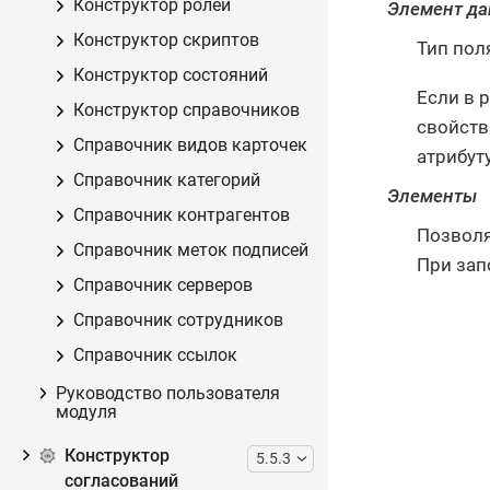
Конструктор ролей
Элемент д
Конструктор скриптов
Тип пол
Конструктор состояний
Если в 
Конструктор справочников
свойст
Справочник видов карточек
атрибут
Справочник категорий
Элементы
Справочник контрагентов
Позволя
Справочник меток подписей
При зап
Справочник серверов
Справочник сотрудников
Справочник ссылок
Руководство пользователя
модуля
Конструктор
5.5.3
согласований