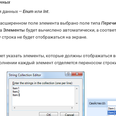
анных
я данных —
Enum
или
Int
.
расширенном поле элемента выбрано поле типа
Переч
ва
Элементы
будет вычислено автоматически, а соотве
у строка не будет отображаться на экране.
ет указать элементы, которые должны отображаться 
олнении каждый элемент отделяется переносом строки