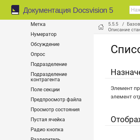
Коллекция значений
Документация Docsvision 5
Контрагент
5.5.5
Базо
Метка
Описание ста
Нумератор
Обсуждение
Спис
Опрос
Подразделение
Назнач
Подразделение
контрагента
Элемент пр
Поле секции
элемент от
Предпросмотр файла
Просмотр состояния
Отобра
Пустая ячейка
Радио кнопка
Разделитель