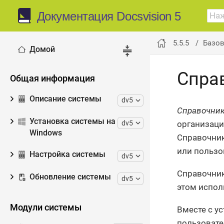
Документация Docsvision 5
5.5.5
Базо
Домой
Спра
Общая информация
Описание системы
dv5
Справочник
Установка системы на
dv5
организаци
Windows
Справочник
или пользо
Настройка системы
dv5
Справочник
Обновление системы
dv5
этом испол
Модули системы
Вместе с у
пользовате