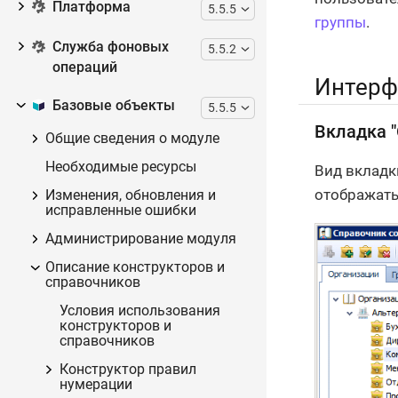
Платформа
5.5.5
группы
.
Служба фоновых
5.5.2
операций
Интерф
Базовые объекты
5.5.5
Вкладка "
Общие сведения о модуле
Необходимые ресурсы
Вид вклад
отображать
Изменения, обновления и
исправленные ошибки
Администрирование модуля
Описание конструкторов и
справочников
Условия использования
конструкторов и
справочников
Конструктор правил
нумерации