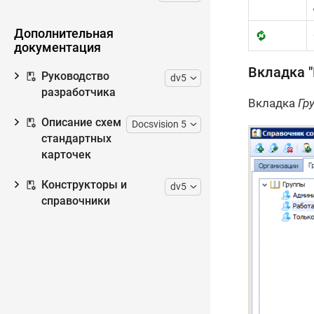
Дополнительная
документация
Вкладка "
Руководство
dv5
разработчика
Вкладка
Гр
Описание схем
Docsvision 5
стандартных
карточек
Конструкторы и
dv5
справочники