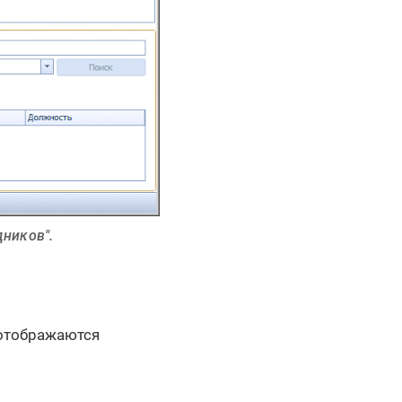
дников".
 отображаются