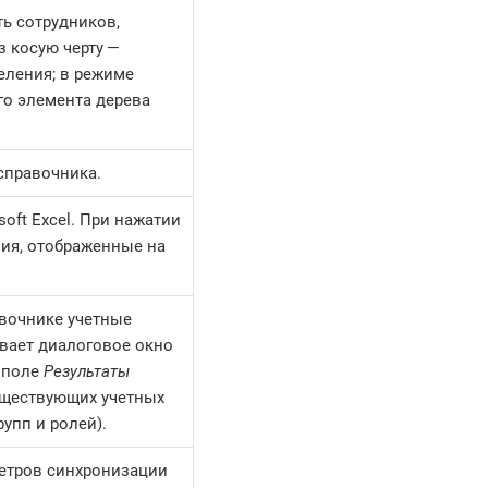
ь сотрудников,
з косую черту —
еления; в режиме
го элемента дерева
справочника.
oft Excel. При нажатии
ния, отображенные на
авочнике учетные
ывает диалоговое окно
 поле
Результаты
уществующих учетных
рупп и ролей).
метров синхронизации