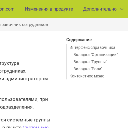
ion.com
Изменения в продукте
Дополнительно
правочник сотрудников
Содержание
Интерфейс справочника
Вкладка "Организации"
Вкладка "Группы"
труктуре
Вкладка "Роли"
отрудниках.
Контекстное меню
нии администратором
пользователями, при
подразделения.
тся системные группы
. в пункте
Системные