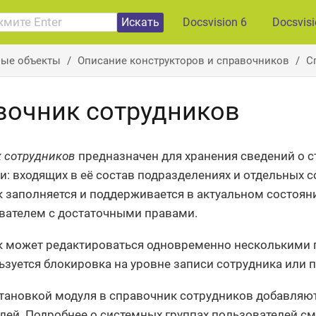
Искать
Docsvision 6
Docsvis
вые объекты
Описание конструкторов и справочников
С
вочник сотрудников
 сотрудников
предназначен для хранения сведений о с
и: входящих в её состав подразделениях и отдельных с
 заполняется и поддерживается в актуальном состоя
вателем с достаточными правами.
 может редактироваться одновременно несколькими 
ьзуется блокировка на уровне записи сотрудника или 
становкой модуля в справочник сотрудников добавляю
лей. Подробнее о системных группах пользователей см