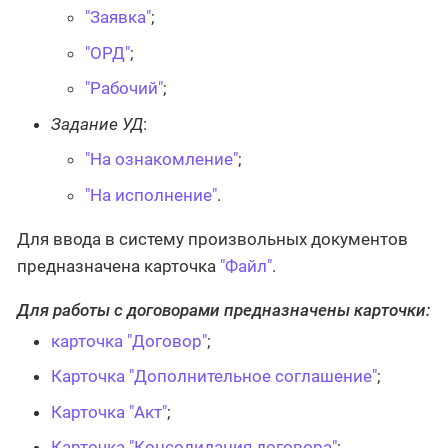
"Заявка"
;
"ОРД"
;
"Рабочий"
;
Задание УД
:
"На ознакомление"
;
"На исполнение"
.
Для ввода в систему произвольных документов
предназначена карточка
"Файл"
.
Для работы с договорами предназначены карточки:
карточка "Договор"
;
Карточка "Дополнительное соглашение"
;
Карточка "Акт"
;
Карточка "Консолидация договора"
;