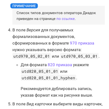
Список типов документов оператора Диадок
приведен на странице
по ссылке
.
В поле
Версия
для получаемых
формализованных документов,
сформированных в формате
970 приказа
нужно указывать версию формата:
utd970_05_02_01
utd970_05_03_01
или
.
Для формата
820 приказа
укажите
utd820_05_01_01
или
utd820_05_01_01_hyphen
.
Рекомендуется дублировать запись,
указав формат как на рисунке выше.
В поле
Вид карточки
выберите виды карточек,