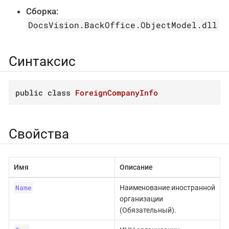
Сборка:
DocsVision.BackOffice.ObjectModel.dll
Синтаксис
public
class
ForeignCompanyInfo
Свойства
Имя
Описание
Name
Наименование иностранной
организации
(Обязательный).