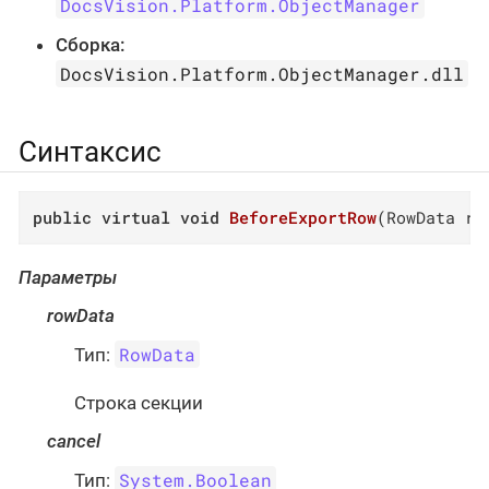
DocsVision.Platform.ObjectManager
Сборка:
DocsVision.Platform.ObjectManager.dll
Синтаксис
public
virtual
void
BeforeExportRow
(
RowData ro
Параметры
rowData
RowData
Тип:
Строка секции
cancel
System.Boolean
Тип: