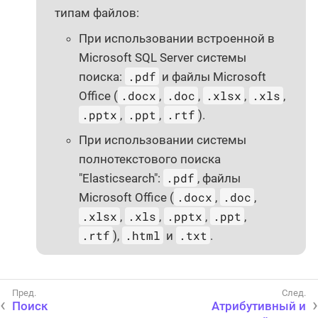
типам файлов:
При использовании встроенной в
Microsoft SQL Server системы
.pdf
поиска:
и файлы Microsoft
.docx
.doc
.xlsx
.xls
Office (
,
,
,
,
.pptx
.ppt
.rtf
,
,
).
При использовании системы
полнотекстового поиска
.pdf
"Elasticsearch":
, файлы
.docx
.doc
Microsoft Office (
,
,
.xlsx
.xls
.pptx
.ppt
,
,
,
,
.rtf
.html
.txt
),
и
.
Поиск
Атрибутивный и