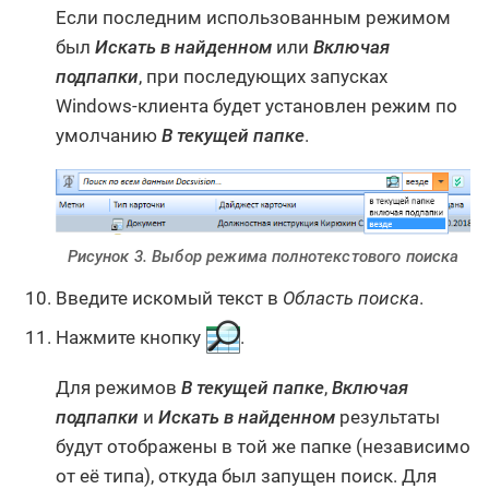
Если последним использованным режимом
был
Искать в найденном
или
Включая
подпапки
, при последующих запусках
Windows-клиента будет установлен режим по
умолчанию
В текущей папке
.
Рисунок 3. Выбор режима полнотекстового поиска
Введите искомый текст в
Область поиска
.
Нажмите кнопку
.
Для режимов
В текущей папке
,
Включая
подпапки
и
Искать в найденном
результаты
будут отображены в той же папке (независимо
от её типа), откуда был запущен поиск. Для