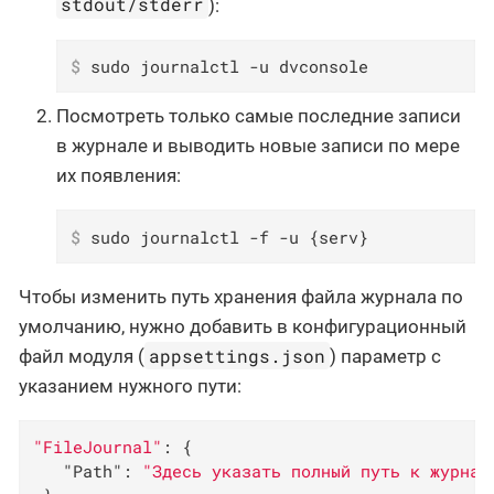
stdout/stderr
):
$
 sudo journalctl -u dvconsole
Посмотреть только самые последние записи
в журнале и выводить новые записи по мере
их появления:
$
 sudo journalctl -f -u {serv}
Чтобы изменить путь хранения файла журнала по
умолчанию, нужно добавить в конфигурационный
appsettings.json
файл модуля (
) параметр с
указанием нужного пути:
"FileJournal"
: {

"Path"
: 
"Здесь указать полный путь к журнал