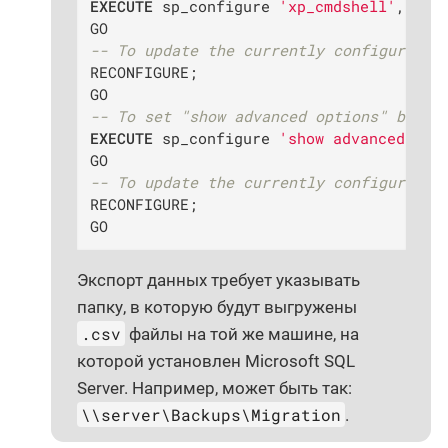
EXECUTE
 sp_configure 
'xp_cmdshell'
, 
0
;

-- To update the currently configured v
RECONFIGURE;

-- To set "show advanced options" back 
EXECUTE
 sp_configure 
'show advanced opt
-- To update the currently configured v
RECONFIGURE;

GO
Экспорт данных требует указывать
папку, в которую будут выгружены
.csv
файлы на той же машине, на
которой установлен Microsoft SQL
Server. Например, может быть так:
\\server\Backups\Migration
.