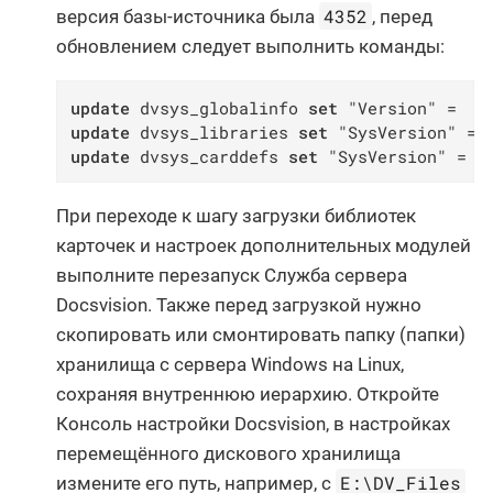
4352
версия базы-источника была
, перед
обновлением следует выполнить команды:
update
 dvsys_globalinfo 
set
 "Version" =  
4
update
 dvsys_libraries 
set
 "SysVersion" = 
update
 dvsys_carddefs 
set
 "SysVersion" = 
4
При переходе к шагу загрузки библиотек
карточек и настроек дополнительных модулей
выполните перезапуск Служба сервера
Docsvision. Также перед загрузкой нужно
скопировать или смонтировать папку (папки)
хранилища с сервера Windows на Linux,
сохраняя внутреннюю иерархию. Откройте
Консоль настройки Docsvision, в настройках
перемещённого дискового хранилища
E:\DV_Files
измените его путь, например, с