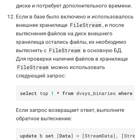
диске и потребует дополнительного времени.
Если в базе было включено и использовалось
FileStream
внешнее хранилище
, и после
вытеснения файлов на диск внешнего
хранилища остались файлы, их необходимо
FileStream
вытеснить с
в основную БД.
Для проверки наличия файлов в хранилище
FileStream
можно использовать
следующий запрос:
select
 top 
1
 * 
from
 dvsys_binaries 
where
 [
Если запрос возвращает ответ, выполните
обратное вытеснение:
update
 b 
set
 [
Data
] = [StreamData], [Strea