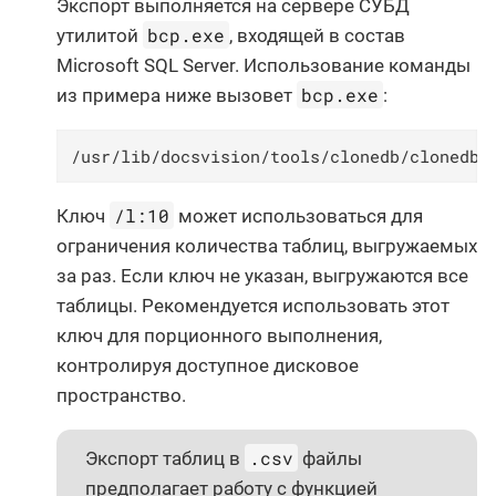
Экспорт выполняется на сервере СУБД
bcp.exe
утилитой
, входящей в состав
Microsoft SQL Server. Использование команды
bcp.exe
из примера ниже вызовет
:
/usr/lib/docsvision/tools/clonedb/clonedbu
/l:10
Ключ
может использоваться для
ограничения количества таблиц, выгружаемых
за раз. Если ключ не указан, выгружаются все
таблицы. Рекомендуется использовать этот
ключ для порционного выполнения,
контролируя доступное дисковое
пространство.
.csv
Экспорт таблиц в
файлы
предполагает работу с функцией