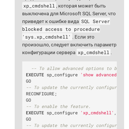
xp_cmdshell
, которая может быть
выключена для Microsoft SQL Server, что
SQL Server
приведет к ошибке вида
blocked access to procedure
'sys.xp_cmdshell'
. Если это
произошло, следует включить параметр
xp_cmdshell
конфигурации сервера
.
-- To allow advanced options to be ch
EXECUTE
 sp_configure 
'show advanced opt
-- To update the currently configured v
RECONFIGURE;

-- To enable the feature.
EXECUTE
 sp_configure 
'xp_cmdshell'
, 
1
;

-- To update the currently configured v