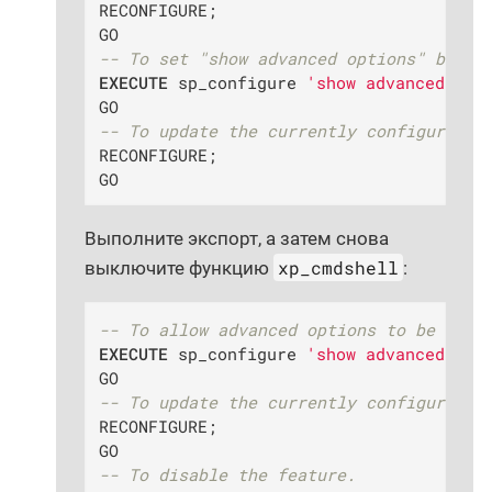
RECONFIGURE;

-- To set "show advanced options" back 
EXECUTE
 sp_configure 
'show advanced opt
-- To update the currently configured v
RECONFIGURE;

GO
Выполните экспорт, а затем снова
xp_cmdshell
выключите функцию
:
-- To allow advanced options to be chan
EXECUTE
 sp_configure 
'show advanced opt
-- To update the currently configured v
RECONFIGURE;

-- To disable the feature.