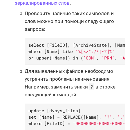
зеркалированных слов
.
Проверить наличие таких символов и
слов можно при помощи следующего
запроса:
select
 [FileID], [ArchiveState], [
Name
where
 [
Name
] 
like
'%[<>":/\|*?]%'
or
upper
([
Name
]) 
in
 (
'CON'
, 
'PRN'
, 
'AU
Для выявленных файлов необходимо
устранить проблемы наименования.
?
Например, заменить знаки
в строке
следующей командой:
update
set
 [
Name
] = 
REPLACE
([
Name
], 
'?'
, 
'.'
where
 [FileID] = 
'00000000-0000-0000-0