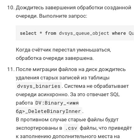
Дождитесь завершения обработки созданной
очереди. Выполните запрос:
select
 * 
from
 dvsys_queue_object 
where
 Que
Когда счётчик перестал уменьшаться,
обработка очереди завершена.
После миграции файлов на диск дождитесь
удаления старых записей из таблицы
dvsys_binaries
. Система не обрабатывает
очереди асинхронно. За это отвечает SQL
DV:Binary_<имя
работа
бд>_DeleteBinaryInner
.
В противном случае старые файлы будут
.csv
экспортированы в
файлы, что приведёт
к заполнению дополнительного места на