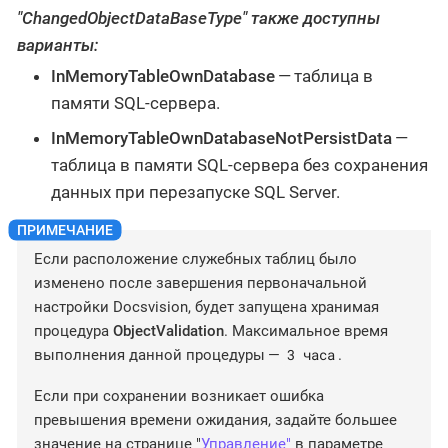
"ChangedObjectDataBaseType" также доступны
варианты:
InMemoryTableOwnDatabase
— таблица в
памяти SQL-сервера.
InMemoryTableOwnDatabaseNotPersistData
—
таблица в памяти SQL-сервера без сохранения
данных при перезапуске SQL Server.
Если расположение служебных таблиц было
изменено после завершения первоначальной
настройки Docsvision, будет запущена хранимая
процедура
ObjectValidation
. Максимальное время
3 часа
выполнения данной процедуры —
.
Если при сохранении возникает ошибка
превышения времени ожидания, задайте большее
значение на странице "
Управление"
в параметре