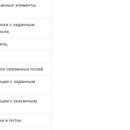
ванные элементы
роки с заданным
поля.
ель.
ко связанных полей.
кции с заданным
кции с указанным
и в поток.