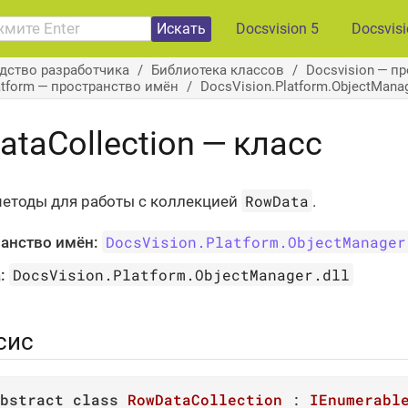
Искать
Docsvision 5
Docsvis
дство разработчика
Библиотека классов
Docsvision — п
atform — пространство имён
DocsVision.Platform.ObjectMan
taCollection — класс
RowData
етоды для работы с коллекцией
.
DocsVision.Platform.ObjectManager
анство имён:
DocsVision.Platform.ObjectManager.dll
:
сис
bstract
class
RowDataCollection
 : 
IEnumerabl