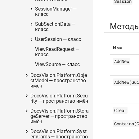
Session
SessionManager —
класс
SubSectionData —
Метод
класс
UserSession — класс
Имя
ViewReadRequest —
класс
AddNew
ViewSource — класс
DocsVision.Platform.Obje
ctModel — пространство
AddNew(Gui
имён
DocsVision.Platform.Secu
rity — пространство имён
Clear
DocsVision.Platform.Stora
geServer — пространство
имён
Contains(G
DocsVision.Platform.Syst
emCards — пространство