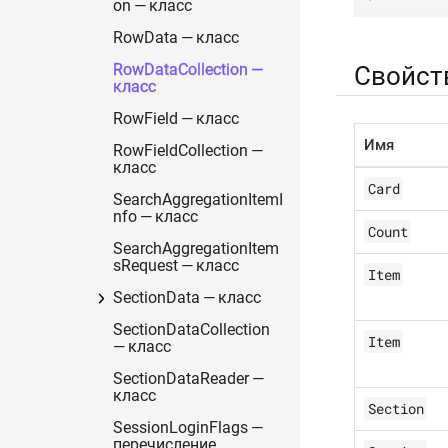
on — класс
RowData — класс
Свойст
RowDataCollection —
класс
RowField — класс
Имя
RowFieldCollection —
класс
Card
SearchAggregationItemI
nfo — класс
Count
SearchAggregationItem
sRequest — класс
Item
SectionData — класс
SectionDataCollection
Item
— класс
SectionDataReader —
класс
Section
SessionLoginFlags —
перечисление