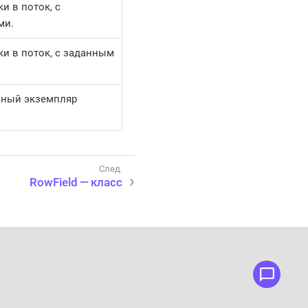
и в поток, с
ми.
ки в поток, с заданным
нный экземпляр
RowField — класс