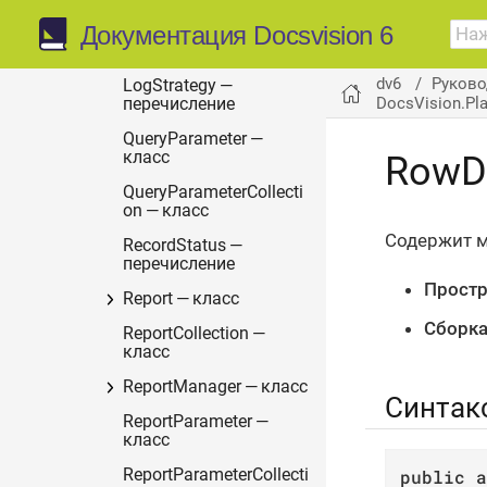
Документация Docsvision 6
LogSearchQuery —
класс
dv6
Руково
LogStrategy —
DocsVision.Pl
перечисление
QueryParameter —
класс
RowDa
QueryParameterCollecti
on — класс
Содержит м
RecordStatus —
перечисление
Простр
Report — класс
Сборка
ReportCollection —
класс
ReportManager — класс
Синтак
ReportParameter —
класс
public
a
ReportParameterCollecti