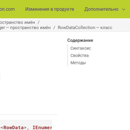
ion.com
Изменения в продукте
Дополнительно
ространство имён
ager — пространство имён
RowDataCollection — класс
Содержание
Синтаксис
Свойства
Методы
e
<
RowData
>, 
IEnumerable
, 
IXmlExportable