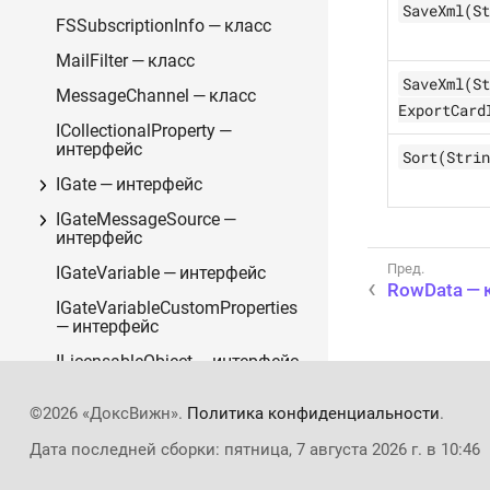
SaveXml(St
FSSubscriptionInfo — класс
MailFilter — класс
SaveXml(St
MessageChannel — класс
ExportCard
ICollectionalProperty —
интерфейс
Sort(Strin
IGate — интерфейс
IGateMessageSource —
интерфейс
IGateVariable — интерфейс
RowData — 
IGateVariableCustomProperties
— интерфейс
ILicensableObject — интерфейс
ILockableObject — интерфейс
©2026 «ДоксВижн».
Политика конфиденциальности
.
ISubscriptionChannel —
Дата последней сборки: пятница, 7 августа 2026 г. в 10:46
интерфейс
DocsVisionSubscriptionType —