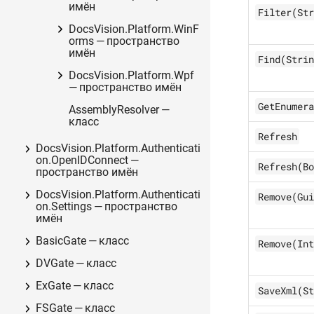
имён
Filter(Str
DocsVision.Platform.WinF
orms — пространство
имён
Find(Strin
DocsVision.Platform.Wpf
— пространство имён
GetEnumera
AssemblyResolver —
класс
Refresh
DocsVision.Platform.Authenticati
on.OpenIDConnect —
Refresh(Bo
пространство имён
DocsVision.Platform.Authenticati
Remove(Gui
on.Settings — пространство
имён
BasicGate — класс
Remove(Int
DVGate — класс
ExGate — класс
SaveXml(St
FSGate — класс