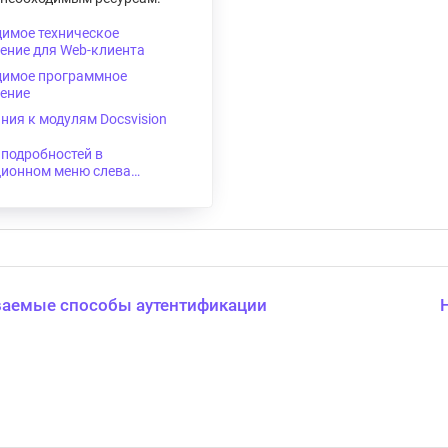
имое техническое
ение для Web-клиента
димое программное
чение
ния к модулям Docsvision
подробностей в
ионном меню слева…​
аемые способы аутентификации