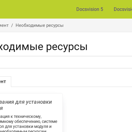
Docsvision 5
Docsvis
иент
Необходимые ресурсы
ходимые ресурсы
ент
вания для установки
я
ция к техническому,
мному обеспечению, системе
ion для установки модуля и
 необходимым ресурсам.