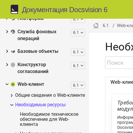
Сервис настроек
6.1
Документация Docsvision 6
Платформа
6.1
6.1
Web-кл
Служба фоновых
6.1
операций
Необ
Базовые объекты
6.1
Конструктор
6.1
согласований
Web-кли
Web-клиент
6.1
Общие сведения о Web-клиенте
Требо
Необходимые ресурсы
модул
Необходимое техническое
Информа
обеспечение для Web-
програм
клиента
Docsvis
прочим