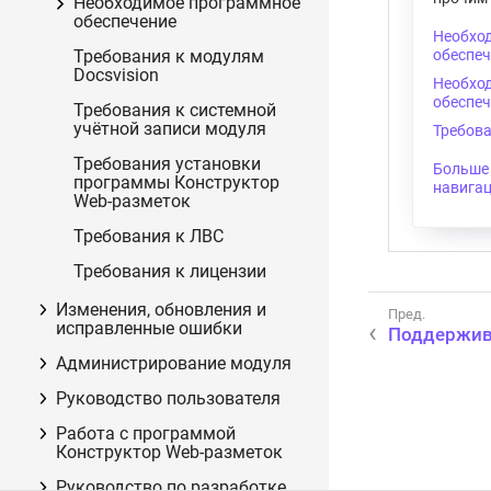
Необходимое программное
обеспечение
Необход
обеспеч
Требования к модулям
Docsvision
Необхо
обеспе
Требования к системной
учётной записи модуля
Требова
Требования установки
Больше 
программы Конструктор
навигац
Web-разметок
Требования к ЛВС
Требования к лицензии
Изменения, обновления и
исправленные ошибки
Поддержив
Администрирование модуля
Руководство пользователя
Работа с программой
Конструктор Web-разметок
Руководство по разработке