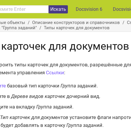
Искать
Docsvision 6
Docsvis
вые объекты
Описание конструкторов и справочников
С
 "Группа заданий"
Типы карточек для документов
 карточек для документов
роить типы карточек для документов, разрешённые дл
емента управления
Ссылки
:
ите
базовый тип карточки
Группа заданий
.
те в
Дереве видов карточек
дочерний вид.
ите на вкладку
Группа заданий
.
Тип карточек для документов
установите флаги напроти
будет добавлять в карточку
Группа заданий
.