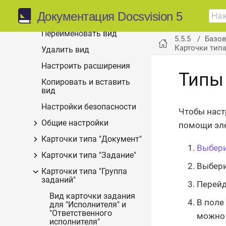
Выбрать тип карточки
Документация Docsvision 5
Создать новый вид
Переименовать вид
5.5.5
Базо
Карточки типа
Удалить вид
Настроить расширения
Типы
Копировать и вставить
вид
Настройки безопасности
Чтобы наст
Общие настройки
помощи эл
Карточки типа "Документ"
Выбер
Карточки типа "Задание"
Выбери
Карточки типа "Группа
заданий"
Перейд
Вид карточки задания
В поле
для "Исполнителя" и
"Ответственного
можно 
исполнителя"