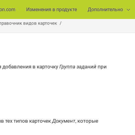
ion.com
Изменения в продукте
Дополнительно
правочник видов карточек
я добавления в карточку
Группа заданий
при
в тех типов карточек
Документ
, которые