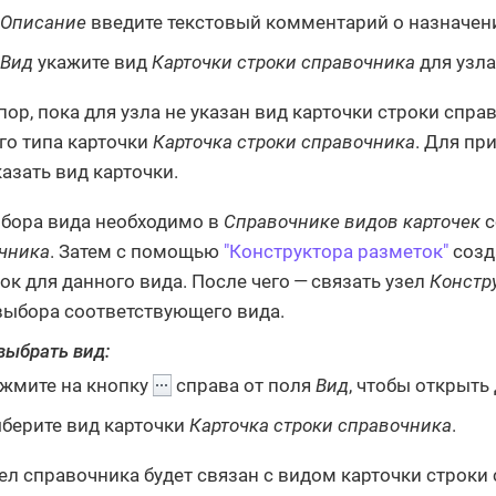
Описание
введите текстовый комментарий о назначени
Вид
укажите вид
Карточки строки справочника
для узла
 пор, пока для узла не указан вид карточки строки спр
го типа карточки
Карточка строки справочника
. Для пр
казать вид карточки.
бора вида необходимо в
Справочнике видов карточек
с
чника
. Затем с помощью
"Конструктора разметок"
созд
ок для данного вида. После чего — связать узел
Констр
выбора соответствующего вида.
выбрать вид:
жмите на кнопку
справа от поля
Вид
, чтобы открыть
берите вид карточки
Карточка строки справочника
.
ел справочника будет связан с видом карточки строки