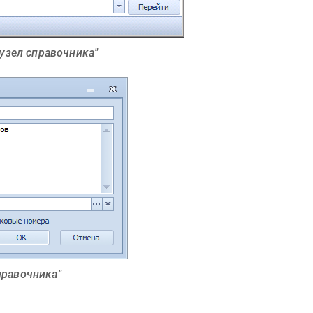
узел справочника"
правочника"