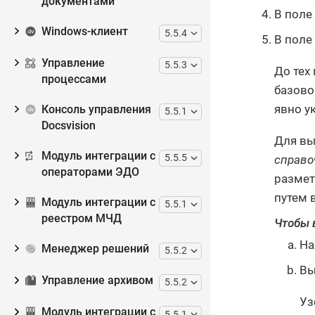
документами
В поле
Windows-клиент
5.5.4
В поле
Управление
5.5.3
До тех
процессами
базово
явно у
Консоль управления
5.5.1
Docsvision
Для вы
Модуль интеграции с
5.5.5
справо
операторами ЭДО
размет
путем 
Модуль интеграции с
5.5.1
реестром МЧД
Чтобы 
На
Менеджер решений
5.5.2
Вы
Управление архивом
5.5.2
Уз
Модуль интеграции с
5.5.1