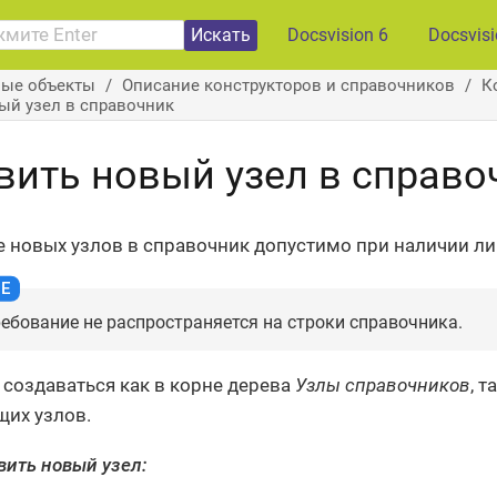
Искать
Docsvision 6
Docsvis
вые объекты
Описание конструкторов и справочников
К
ый узел в справочник
вить новый узел в справо
 новых узлов в справочник допустимо при наличии л
ебование не распространяется на строки справочника.
 создаваться как в корне дерева
Узлы справочников
, 
их узлов.
вить новый узел: