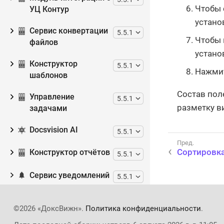
Чтобы 
УЦ Контур
устано
Сервис конвертации
5.5.1
Чтобы 
файлов
устано
Конструктор
5.5.1
Нажмит
шаблонов
Состав пол
Управление
5.5.1
разметку в
задачами
Docsvision AI
5.5.1
Сортировк
Конструктор отчётов
5.5.1
Сервис уведомлений
5.5.1
Дополнительная
©2026 «ДоксВижн».
Политика конфиденциальности
.
документация