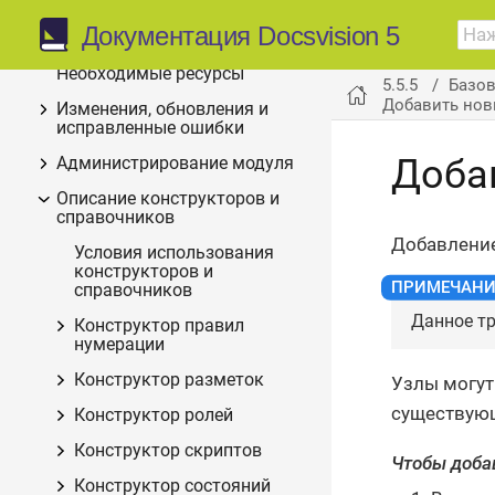
5.5.5
Документация Docsvision 5
Общие сведения о модуле
Необходимые ресурсы
5.5.5
Базо
Добавить нов
Изменения, обновления и
исправленные ошибки
Доба
Администрирование модуля
Описание конструкторов и
справочников
Добавление
Условия использования
конструкторов и
справочников
Данное тр
Конструктор правил
нумерации
Конструктор разметок
Узлы могут
существующ
Конструктор ролей
Конструктор скриптов
Чтобы доба
Конструктор состояний