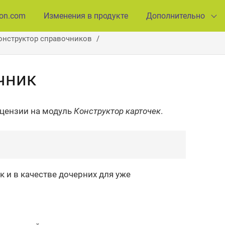
ion.com
Изменения в продукте
Дополнительно
онструктор справочников
чник
ицензии на модуль
Конструктор карточек
.
так и в качестве дочерних для уже