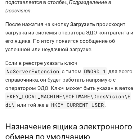
подставляется в столбец
Подразделение в
Docsvision
.
После нажатия на кнопку
Загрузить
происходит
загрузка из системы оператора ЭДО контрагента и
его ящика. По итогу появится сообщение об
успешной или неудачной загрузке.
Если в реестре указать ключ
NoServerExtension
DWORD 1
с типом
для всего
справочника, он будет работать напрямую с
оператором ЭДО. Ключ может быть указан в ветке
HKEY_LOCAL_MACHINE\SOFTWARE\DocsVision\E
di\
HKEY_CURRENT_USER
или той же в
.
Назначение ящика электронного
обмена по умолчанию