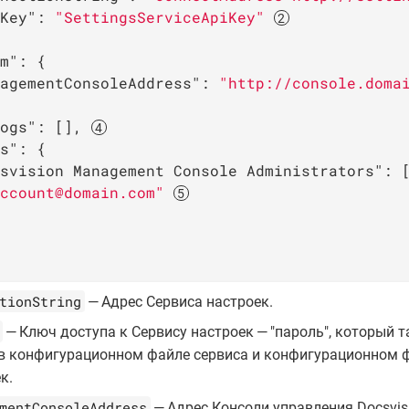
Key"
: 
"SettingsServiceApiKey"
m"
: {

agementConsoleAddress"
: 
"http://console.doma
ogs"
: [], 
s"
: {

svision Management Console Administrators"
: [
ccount@domain.com"
tionString
— Адрес Сервиса настроек.
— Ключ доступа к Сервису настроек — "пароль", который 
 в конфигурационном файле сервиса и конфигурационном 
к.
mentConsoleAddress
— Адрес Консоли управления Docsvis