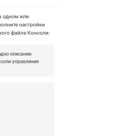
в одном или
полните настройки
ого файла Консоли.
одно описание
нсоли управления