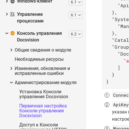
Windows-клиент
6.1
"Api
  },

Управление
6.1
"Syste
процессами
"Man
  },

Консоль управления
6.2
"Catal
Docsvision
"Group
Общие сведения о модуле
"Doc
Необходимые ресурсы
"a
    ]

Изменения, обновления и
исправленные ошибки
  }

}
Администрирование модуля
Установка Консоли
Connec
управления Docsvision
ApiKey
Первичная настройка
Консоли управления
указан
Docsvision
настрое
Доступ к Консоли
Manage