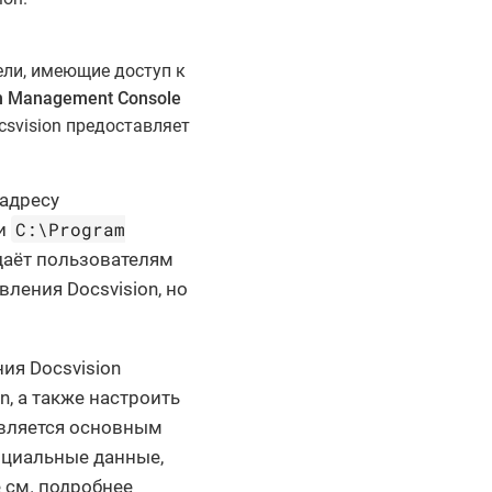
ли, имеющие доступ к
on Management Console
svision предоставляет
адресу
C:\Program
 и
даёт пользователям
ления Docsvision, но
ия Docsvision
n, а также настроить
является основным
циальные данные,
 см. подробнее