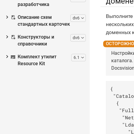
домене
разработчика
Выполните 
Описание схем
dv6
нескольких
стандартных карточек
доменных к
Конструкторы и
dv6
справочники
Настройки
Комплект утилит
6.1
каталога.
Resource Kit
Docsvisio
{

"Catalo
  {

"Full
"Net
"Lda
"L