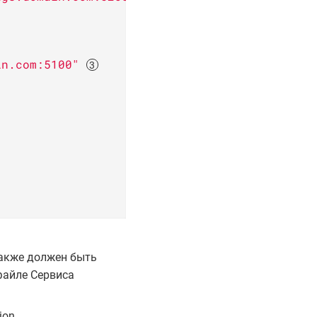
in.com:5100"


также должен быть
файле Сервиса
ion.