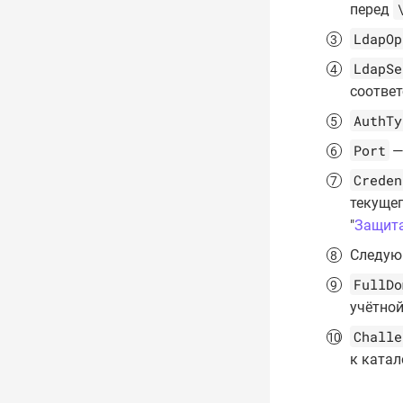
перед
LdapOp
LdapSe
соответ
AuthTy
Port
—
Creden
текуще
"
Защита
Следую
FullDo
учётной
Challe
к катал