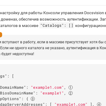
настройку для работы Консоли управления Docsvision 
 доменах, обеспечив возможность аутентификации. За
"Catalogs": []
аталогов в массиве
конфигурационн
 вступают в работу, если в массиве присутствует хотя бы 
 Если ни одного каталога не указано, аутентификация в Ко
n будет недоступна!
gs"
: [

DomainName"
: 
"example1.com"
, 
BiosDomainName"
: 
"example1"
, 
pOptions"
: { 
dapServerAddresses"
: [ 
"example1.com"
 ], 