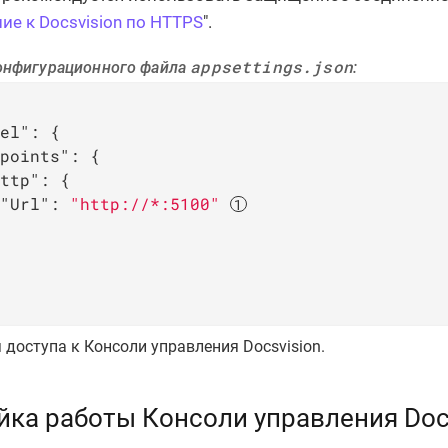
е к Docsvision по HTTPS
".
appsettings.json
онфигурационного файла
:
el"
: {

points"
: {

ttp"
: {

"Url"
: 
"http://*:5100"
 доступа к Консоли управления Docsvision.
йка работы Консоли управления Docs