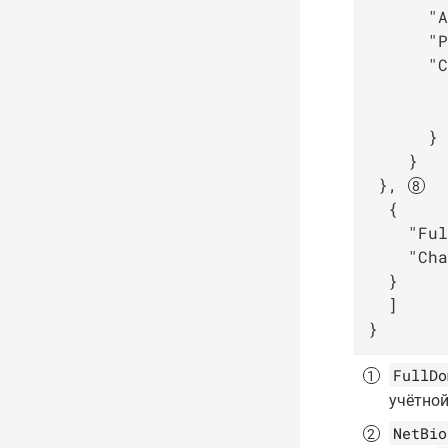
"A
"P
"C
      }

    }

 }, 
  {

"Ful
"Cha
  }

  ]

}
FullDo
учётной
NetBio