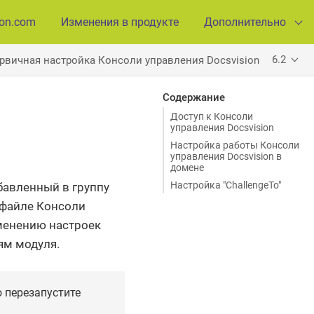
ion.com
Изменения в продукте
Дополнительно
6.2
рвичная настройка Консоли управления Docsvision
Содержание
Доступ к Консоли
управления Docsvision
Настройка работы Консоли
управления Docsvision в
домене
Настройка "ChallengeTo"
бавленный в группу
файле Консоли
зменению настроек
иям модуля.
 перезапустите