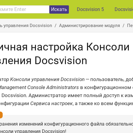
Искать
Docsvision 5
Docsvis
ь управления Docsvision
Администрирование модуля
Пе
ичная настройка Консоли
ления Docsvision
тор Консоли управления Docsvision
— пользователь, до
Management Console Administrators
в конфигурационном 
 Docsvision. Администратор имеет полный доступ к и
онфигурации
Сервиса настроек
, а также ко всем функц
ранения изменений конфигурационного файла обязательно
нсоли управления Docsvision!