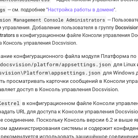
gs
— см. подробнее "
Настройка работы в домене
".
sion Management Console Administrators
— Пользовате
 управления. Добавление пользователя в группу
Docsvisi
trators
в конфигурационном файле Консоли управления Doc
в Консоль управления Docsvision.
ание конфигурационного файла модуля Платформа по 
/docsvision/platform/appsettings.json
для Linux
svision\Platform\appsettings.json
для Windows 
ь просматривать карточки сообщений в Консоли управ
авляет доступ в Консоль управления Docsvision.
Kestrel
в конфигурационном файле Консоли управлен
адать URL для доступа к Консоли управления Docsvisio
 соединение. Поскольку Консоль версии 6.2 и выше 
ом администрирования системы и содержит конфиден
 рекомендуется использовать защищённое соединение