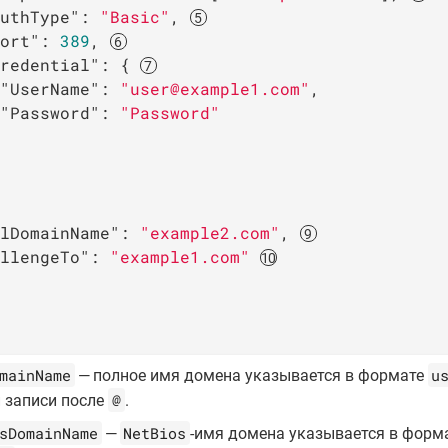
uthType"
: 
"Basic"
, 
ort"
: 
389
, 
redential"
: { 
"UserName"
: 
"user@example1.com"
,

"Password"
: 
"Password"
lDomainName"
: 
"example2.com"
, 
llengeTo"
: 
"example1.com"
mainName
u
— полное имя домена указывается в формате
@
 записи после
.
sDomainName
NetBios
—
-имя домена указывается в форм