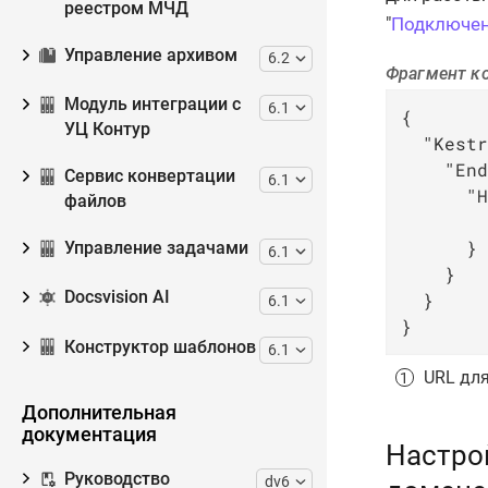
реестром МЧД
"
Подключени
Управление архивом
6.2
Фрагмент к
Модуль интеграции с
6.1
{

УЦ Контур
"Kestr
"End
Сервис конвертации
6.1
"H
файлов
      }

Управление задачами
6.1
    }

Docsvision AI
  }

6.1
}
Конструктор шаблонов
6.1
URL для
Дополнительная
документация
Настро
Руководство
dv6