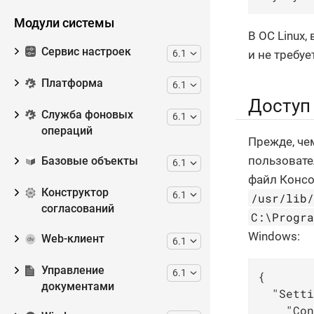
Модули системы
В ОС Linux,
Сервис настроек
6.1
и не требуе
Платформа
6.1
Доступ 
Служба фоновых
6.1
операций
Прежде, че
пользовате
Базовые объекты
6.1
файл Консо
Конструктор
6.1
/usr/lib
согласований
C:\Progr
Windows:
Web-клиент
6.1
Управление
6.1
{

документами
"Setti
"Con