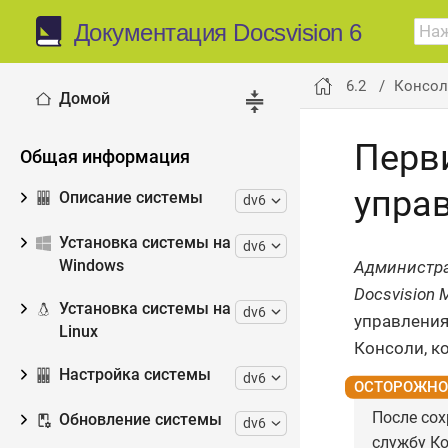
Документация Docsvision 6
6.2
Консол
Домой
Перв
Общая информация
управ
Описание системы
dv6
Установка системы на
dv6
Администра
Windows
Docsvision 
Установка системы на
dv6
управления
Linux
Консоли, к
Настройка системы
dv6
После сох
Обновление системы
dv6
службу Ко