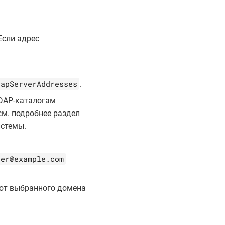
Если адрес
dapServerAddresses
.
LDAP-каталогам
м. подробнее раздел
истемы.
ser@example.com
 от выбранного домена