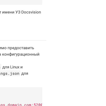
от имени УЗ Docsvision
димо предоставить
ав конфигурационный
n
для Linux и
ings.json
для
ngs.domain.com:5200/api"
, 