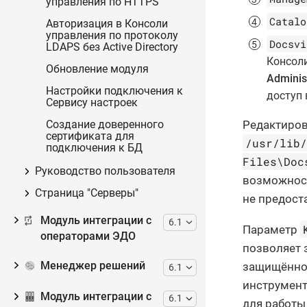
управления по HTTPS
Catalo
Авторизация в Консоли
управления по протоколу
Docsvi
LDAPS без Active Directory
Консоли
Обновление модуля
Adminis
Настройки подключения к
доступ 
Сервису настроек
Редактиров
Создание доверенного
сертификата для
/usr/lib
подключения к БД
Files\Doc
Руководство пользователя
возможност
Страница "Серверы"
не предост
Модуль интеграции с
6.1
Параметр
операторами ЭДО
позволяет з
Менеджер решений
защищённое
6.1
инструмент
Модуль интеграции с
6.1
для работы