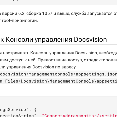
 в версии 6.2, сборка 1057 и выше, служба запускается 
т root-привилегий.
к Консоли управления Docsvision
м настраивать Консоль управления Docsvision, необхо
лям доступ к ней. Предоставьте доступ, отредактиров
ли управления Docsvision по адресу
/docsvision/managementconsole/appsettings.jso
am Files\Docsvision\ManagementConsole\appsett
ngsService"
: {

nectionString"
: 
"ConnectAddress=http://setti