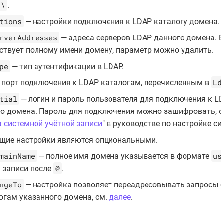
\\
.
tions
— настройки подключения к LDAP каталогу домена.
rverAddresses
— адреса серверов LDAP данного домена. 
ствует полному имени домену, параметр можно удалить.
pe
— тип аутентификации в LDAP.
L
 порт подключения к LDAP каталогам, перечисленным в
tial
— логин и пароль пользователя для подключения к 
го домена. Пароль для подключения можно зашифровать, с
 системной учётной записи
" в руководстве по настройке с
щие настройки являются опциональными.
mainName
u
— полное имя домена указывается в формате
@
 записи после
.
ngeTo
— настройка позволяет переадресовывать запросы
огам указанного домена, см.
далее
.