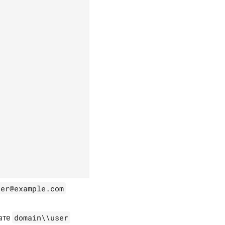
ser@example.com
domain\\user
ате