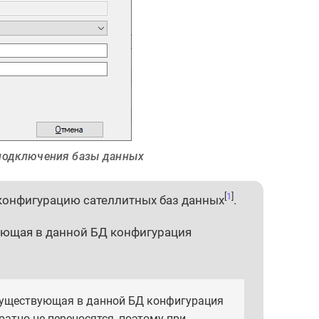
 подключения базы данных
[
1
]
 конфигурацию сателлитных баз данных
.
ующая в данной БД конфигурация
существующая в данной БД конфигурация
ратно не переносятся, поэтому при