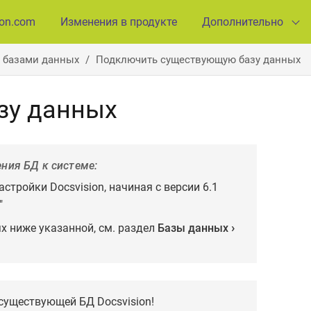
ion.com
Изменения в продукте
Дополнительно
 базами данных
Подключить существующую базу данных
зу данных
ния БД к системе:
стройки Docsvision, начиная с версии 6.1
"
х ниже указанной, см. раздел
Базы данных
существующей БД Docsvision!