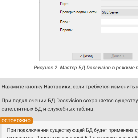
Рисунок 2. Мастер БД Docsvision в режиме
Нажмите кнопку
Настройки
, если требуется изменить
При подключении БД Docsvision сохраняется существ
сателлитных БД и служебных таблиц.
При подключении существующей БД будет применена 
сателлитов. Данные из основной БД в сателлитную и об