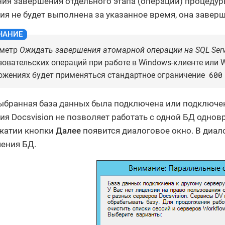
ия завершения отдельного этапа (операции) процедур
ия не будет выполнена за указанное время, она заверш
метр
Ожидать завершения атомарной операции на SQL Serve
зовательских операций при работе в Windows-клиенте или W
600
ожениях будет применяться стандартное ограничение
ыбранная база данных была подключена или подключена 
ия Docsvision не позволяет работать с одной БД однов
жатии кнопки
Далее
появится диалоговое окно. В диа
ения БД.