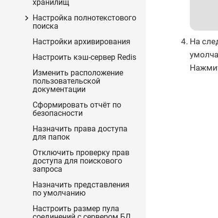
хранилищ
Настройка полнотекстового
поиска
На сле
Настройки архивирования
умолча
Настроить кэш-сервер Redis
Нажми
Изменить расположение
пользовательской
документации
Сформировать отчёт по
безопасности
Назначить права доступа
для папок
Отключить проверку прав
доступа для поискового
запроса
Назначить представления
по умолчанию
Настроить размер пула
соединений с сервером БД