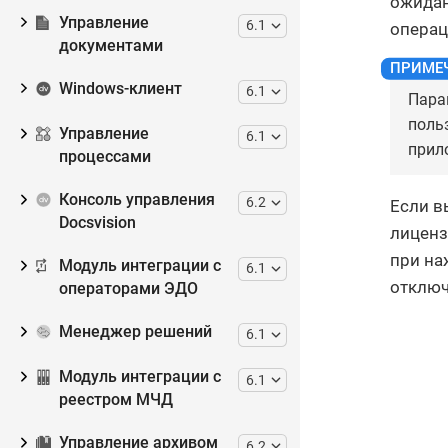
ожидан
Управление
6.1
операц
документами
Windows-клиент
6.1
Пара
поль
Управление
6.1
прил
процессами
Консоль управления
6.2
Если в
Docsvision
лиценз
при на
Модуль интеграции с
6.1
отключ
операторами ЭДО
Менеджер решений
6.1
Модуль интеграции с
6.1
реестром МЧД
Управление архивом
6.2