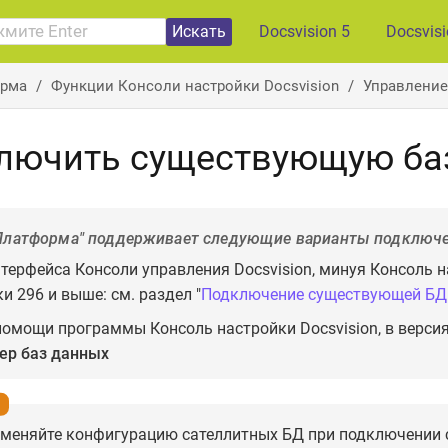
Искать
Docsvision 5
Docsvis
рма
Функции Консоли настройки Docsvision
Управление
лючить существующую ба
Платформа" поддерживает следующие варианты подключе
терфейса Консоли управления Docsvision, минуя Консоль на
и 296 и выше: см. раздел "
Подключение существующей БД
помощи программы Консоль настройки Docsvision, в версия
ер баз данных
зменяйте конфигурацию сателлитных БД при подключении 