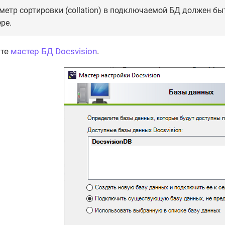
метр сортировки (collation) в подключаемой БД должен б
ре.
йте
мастер БД Docsvision
.