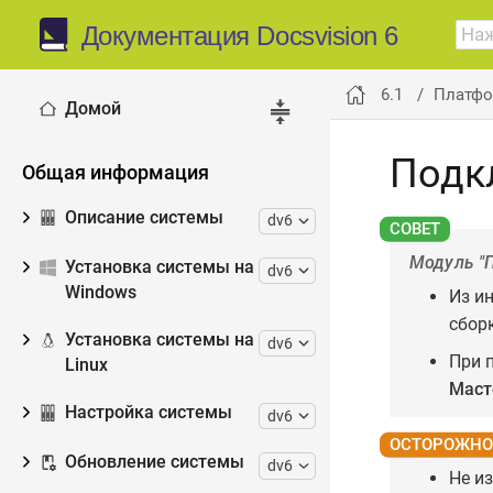
Документация Docsvision 6
6.1
Платфо
Домой
Подк
Общая информация
Описание системы
dv6
Модуль "
Установка системы на
dv6
Windows
Из ин
сборк
Установка системы на
dv6
При 
Linux
Маст
Настройка системы
dv6
Обновление системы
dv6
Не и